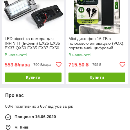
LED підсвітка номера для
Міні диктофон 16 ГБ з
INFINITI (Інфініті) EX25 EX35
голосовою активацією (VOX),
EX37 QX50 FX35 FX37 FX50
портативний цифровий
QX70 Q45
аудіорекордер, запис до 192
В наявності
В наявності
годин
553
715,50
₴/пара
₴
790 ₴/пара
795 ₴
Купити
Купити
Про нас
88% позитивних з 657 відгуків за рік
Працює з 15.06.2020
м. Київ