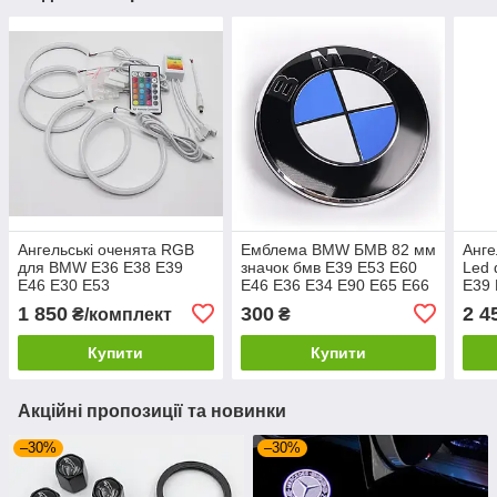
Ангельські оченята RGB
Емблема BMW БМВ 82 мм
Анге
для BMW E36 E38 E39
значок бмв E39 E53 E60
Led
E46 E30 E53
E46 E36 E34 E90 E65 E66
E39 
E70 Значок на капот,
1 850
300
2 4
₴/комплект
₴
багажник
Купити
Купити
Акційні пропозиції та новинки
–30%
–30%