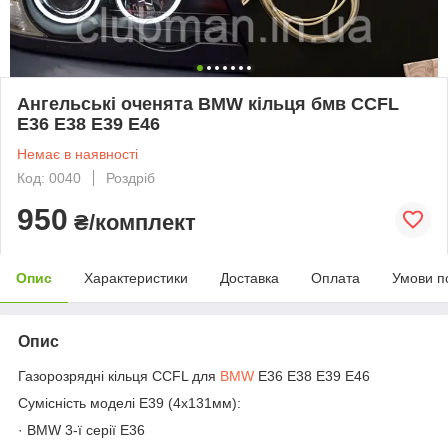
Ангельські оченята BMW кільця бмв CCFL
E36 E38 E39 E46
Немає в наявності
Код: 0040
Роздріб
950
₴/комплект
Опис
Характеристики
Доставка
Оплата
Умови п
Опис
Газорозрядні кільця CCFL для
BMW
E36 E38 E39 E46
Сумісність моделі Е39 (4х131мм):
· BMW 3-ї серії Е36