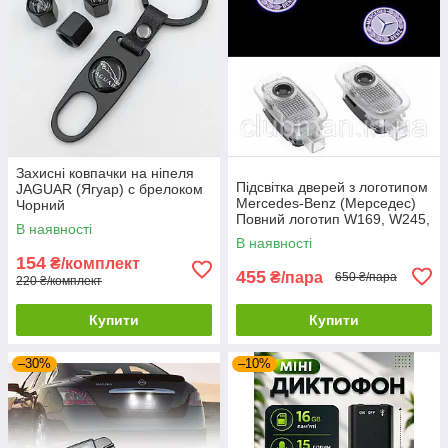
Захисні ковпачки на ніпеля
Підсвітка дверей з логотипом
JAGUAR (Ягуар) c брелоком
Mercedes-Benz (Мерседес)
Чорний
Повний логотип W169, W245,
В наявності
W204, C216, C208, C207,
В наявності
W221, C197
154
₴/комплект
455
₴/пара
650 ₴/пара
220 ₴/комплект
Купити
Купити
–30%
–10%