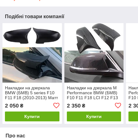
Подібні товари компанії
Накладки на дзеркала
Накладки на дзеркала M
Накл
BMW (БМВ) 5 series F10
Performance BMW (БМВ)
Per
F11 F18 (2010-2013) Матт
F10 F11 F18 LCI F12 F13
F10 
LCI
F06 F07 F01 F02 (2013-
LCI 
2 050
2 350
2 3
₴
₴
2017) Карбон
Купити
Купити
Про нас