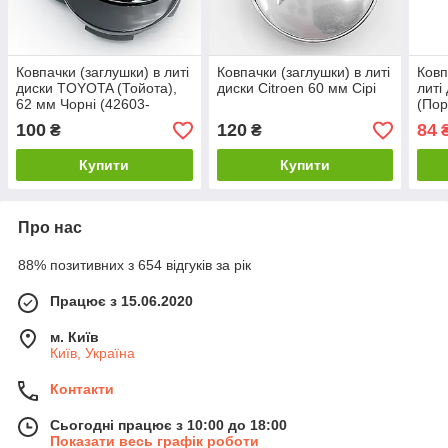
Ковпачки (заглушки) в литі
Ковпачки (заглушки) в литі
Ковп
диски TOYOTA (Тойота),
диски Citroen 60 мм Сірі
литі
62 мм Чорні (42603-
(Пор
12730)
100
120
84
₴
₴
Купити
Купити
Про нас
88% позитивних з 654 відгуків за рік
Працює з 15.06.2020
м. Київ
Київ, Україна
Контакти
Сьогодні працює з 10:00 до 18:00
Показати весь графік роботи