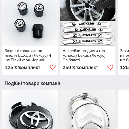
Захисні ковпачки на
Наклейки на диски (на
Захи
ніпеля LEXUS (Лексус) 4
колеса) Lexus (Лексус)
ніпе
шт Білий фон Чорний
Сріблясті
шт С
125
250
125
₴/комплект
₴/комплект
Подібні товари компанії