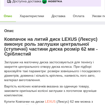
Доступна доставка
Опис
Характеристики
Доставка
Оплата
Умови п
Опис
Ковпачок на литий диск LEXUS (Лексус)
виконує роль заглушки центральної
(ступичні) частини диска розмір 62 мм -
Сріблястий
Заглушки на маточину диска застосовуються для тюнінгу і
закриття центрального отвору диска колеса. При підборі
враховуйте такі параметри: розміри зовнішнього і посадкового
діаметрів, довжина і кількість кріплень, наявність лого авто,
матеріал виготовлення.
Вартість колісних ковпачків вказана за одиницю товару,
замовити оригінальні колісні заглушки з логотипом зручніше
комплектом.
Купити Ковпачки на диски
LEXUS
(Лексус) 62 мм можна з