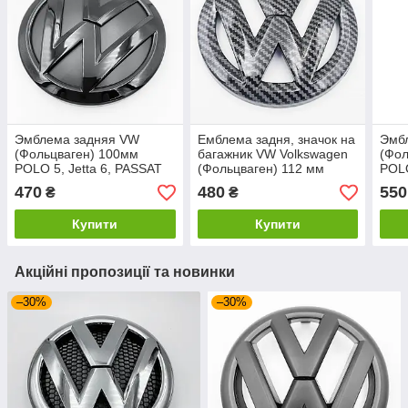
Эмблема задняя VW
Емблема задня, значок на
Эмб
(Фольцваген) 100мм
багажник VW Volkswagen
(Фол
POLO 5, Jetta 6, PASSAT
(Фольцваген) 112 мм
POLO
B7 / B8 - Чорний глянець
GOLF 6, PASSAT B7 / CC,
B7 /
470
480
550
₴
₴
(5C6853630)
POLO Чорний Карбон
(5C6
Купити
Купити
Акційні пропозиції та новинки
–30%
–30%