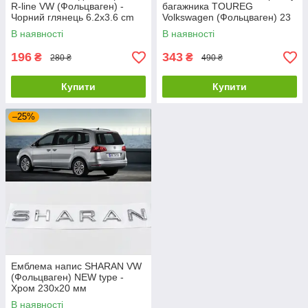
R-line VW (Фольцваген) -
багажника TOUREG
Чорний глянець 6.2x3.6 cm
Volkswagen (Фольцваген) 23
x 2,3 см Чорна
В наявності
В наявності
196
343
₴
₴
280 ₴
490 ₴
Купити
Купити
–25%
Емблема напис SHARAN VW
(Фольцваген) NEW type -
Хром 230x20 мм
В наявності