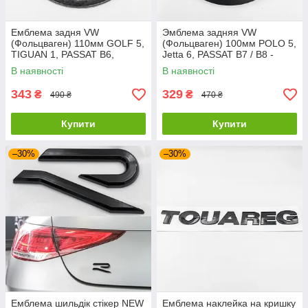
Емблема задня VW
Эмблема задняя VW
(Фольцваген) 110мм GOLF 5,
(Фольцваген) 100мм POLO 5,
TIGUAN 1, PASSAT B6,
Jetta 6, PASSAT B7 / B8 -
CADDY 3, T5 - Карбон
Матт з чорним глянцем
В наявності
В наявності
(5N0853630)
343
329
₴
₴
490 ₴
470 ₴
Купити
Купити
–30%
–30%
Емблема шильдік стікер NEW
Емблема наклейка на кришку