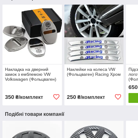
Накладка на дверний
Наклейки на колеса VW
Підс
замок з емблемою VW
(Фольцваген) Racing Хром
лого
Volkswagen (Фольцваген)
(Фол
Комплект 4 шт Хром
Toua
650
350
250
₴/комплект
₴/комплект
Подібні товари компанії