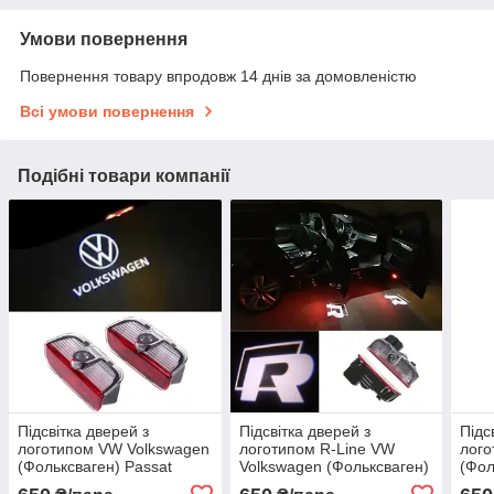
Умови повернення
Повернення товару впродовж 14 днів за домовленістю
Всі умови повернення
Подібні товари компанії
Підсвітка дверей з
Підсвітка дверей з
Підс
логотипом VW Volkswagen
логотипом R-Line VW
лого
(Фольксваген) Passat
Volkswagen (Фольксваген)
(Фол
Tiguan Touareg CC Sharan
Passat Tiguan Touareg CC
Toua