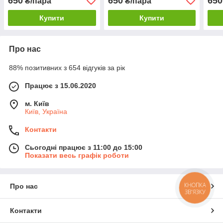
650
650
650
₴/пара
₴/пара
Golf Jetta
Sharan Golf Jetta - Білий
Купити
Купити
Про нас
88% позитивних з 654 відгуків за рік
Працює з 15.06.2020
м. Київ
Київ, Україна
Контакти
Сьогодні працює з 11:00 до 15:00
Показати весь графік роботи
КНОПКА
Про нас
ЗВ'ЯЗКУ
Контакти