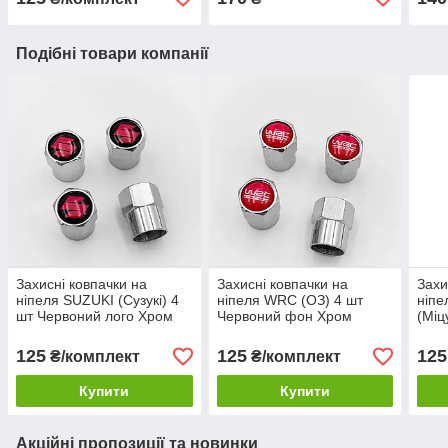
Подібні товари компанії
Захисні ковпачки на
Захисні ковпачки на
Захи
ніпеля SUZUKI (Сузукі) 4
ніпеля WRC (ОЗ) 4 шт
ніпе
шт Червоний лого Хром
Червоний фон Хром
(Міц
Черв
125
125
125
₴/комплект
₴/комплект
Купити
Купити
Акційні пропозиції та новинки