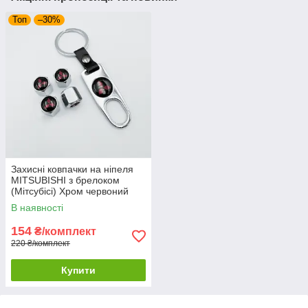
Топ
–30%
Захисні ковпачки на ніпеля
MITSUBISHI з брелоком
(Мітсубісі) Хром червоний
лого - 4 шт
В наявності
154
₴/комплект
220 ₴/комплект
Купити