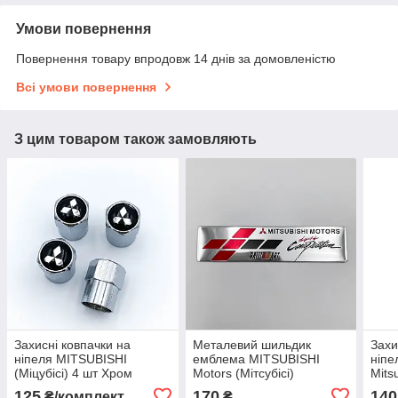
Умови повернення
Повернення товару впродовж 14 днів за домовленістю
Всі умови повернення
З цим товаром також замовляють
Захисні ковпачки на
Металевий шильдик
Захи
ніпеля MITSUBISHI
емблема MITSUBISHI
ніпе
(Міцубісі) 4 шт Хром
Motors (Мітсубісі)
Mitsu
Блак
125
170
140
₴/комплект
₴