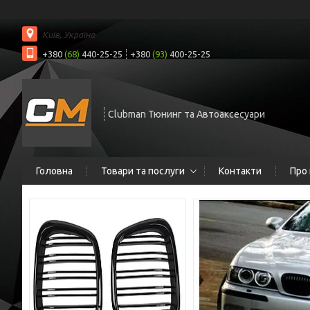
Київ, Україна
+380
(68)
440-25-25
+380
(93)
400-25-25
Clubman Тюнинг та Автоаксесуари
Головна
Товари та послуги
Контакти
Про 