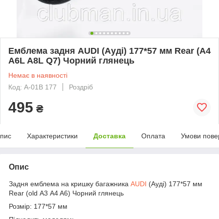
Емблема задня AUDI (Ауді) 177*57 мм Rear (A4
A6L A8L Q7) Чорний глянець
Немає в наявності
Код: A-01B 177
Роздріб
495
₴
пис
Характеристики
Доставка
Оплата
Умови пове
Опис
Задня емблема на кришку багажника
AUDI
(Ауді) 177*57 мм
Rear (old А3 A4 A6) Чорний глянець
Розмір: 177*57 мм