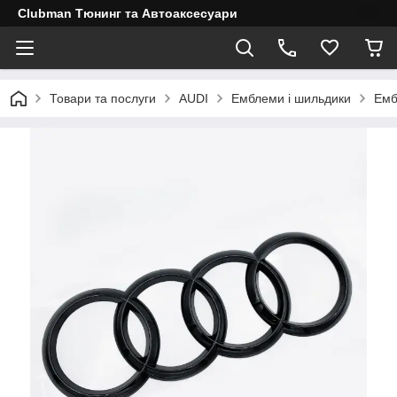
Clubman Тюнинг та Автоаксесуари
Товари та послуги
AUDI
Емблеми і шильдики
Емб