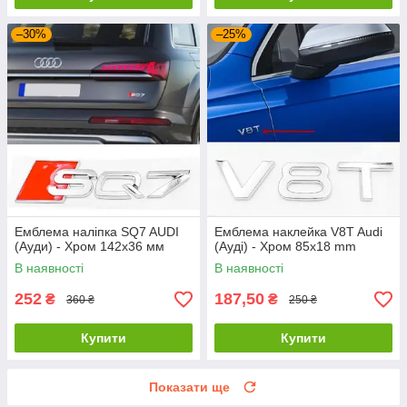
–30%
–25%
Емблема наліпка SQ7 AUDI
Емблема наклейка V8T Audi
(Ауди) - Хром 142х36 мм
(Ауді) - Хром 85x18 mm
В наявності
В наявності
252
187,50
₴
₴
360 ₴
250 ₴
Купити
Купити
Показати ще