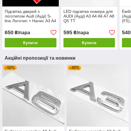
Підсвітка дверей з
LED підсвітка номера для
Емб
логотипом Audi (Ауді) S-
AUDI (Ауді) A3 A4 A6 A7 A8
(Ауд
line Логотип + Напис A3 A4
Q5 TT
(F5)
A6 A7 A8 Q7 Q5 Q3
(GA)
- Хр
650
595
540
₴/пара
₴/пара
Купити
Купити
Акційні пропозиції та новинки
–50%
–40%