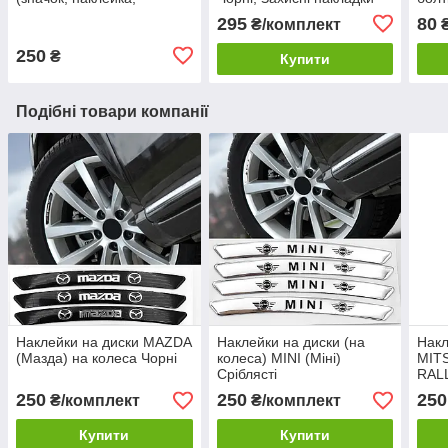
логотип) Черна
кришки болтів для литих
295
80
₴/комплект
дисків
250
₴
Купити
Подібні товари компанії
Наклейки на диски MAZDA
Наклейки на диски (на
Накл
(Мазда) на колеса Чорні
колеса) MINI (Міні)
MITS
Сріблясті
RALL
250
250
250
₴/комплект
₴/комплект
Купити
Купити