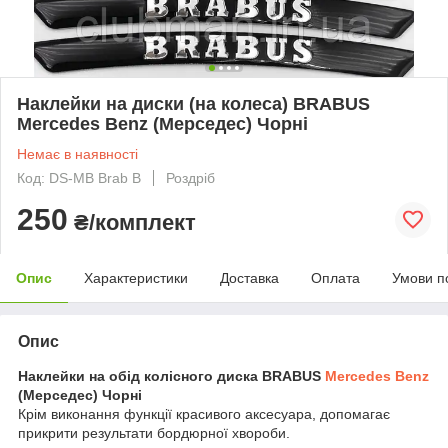
Наклейки на диски (на колеса) BRABUS
Mercedes Benz (Мерседес) Чорні
Немає в наявності
Код: DS-MB Brab B
Роздріб
250
₴/комплект
Опис
Характеристики
Доставка
Оплата
Умови п
Опис
Наклейки на обід колісного диска BRABUS
Mercedes Benz
(Мерседес) Чорні
Крім виконання функції красивого аксесуара, допомагає
прикрити результати бордюрної хвороби.