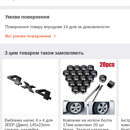
Умови повернення
Повернення товару впродовж 14 днів за домовленістю
Всі умови повернення
З цим товаром також замовляють
Емблема напис 4 х 4 для
Ковпачки на колісні болти
Інст
JEEP (Джип) 145х23mm
17мм комплект 20 шт
ковп
(значок, наклейка,
Чорні, Захисні накладки
болт