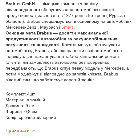
Brabus GmbH
— німецька компанія з тюнінгу
післяпродажного обслуговування автомобілів високої
продуктивності, заснована в 1977 році в Боттропі ( Рурська
область ). Brabus спеціалізується в основному на автомобілях
Mercedes-Benz , Maybach і
Smart
.
Основна мета Brabus — досягти максимальної
продуктивності автомобіля за рахунок збільшення
потужності та швидкості.
Клієнти можуть або купувати
автомобілі від Brabus, або відправляти свої автомобілі на
індивідуальне налаштування та/або капітальний ремонт.
Клієнти, які замовляють автомобіль безпосередньо,
передбачають, що Brabus купує певну модель у Mercedes, а
потім модифікує її відповідно до запитів клієнта. Brabus
відомий тим, що забезпечує дорогий тюнінг.
Комплект: 4шт
Матеріал: алюміній
Довжина: 9 см
Ширина: 0,8 см
Колір: сріблястий/чорний
Приховати