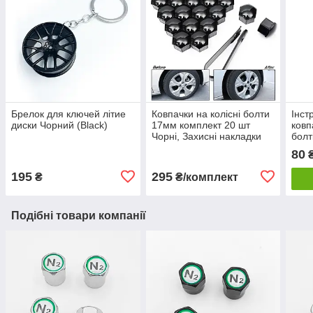
Брелок для ключей літие
Ковпачки на колісні болти
Інст
диски Чорний (Black)
17мм комплект 20 шт
ковп
Чорні, Захисні накладки
болт
кришки болтів для литих
80
дисків
195
295
₴
₴/комплект
Подібні товари компанії