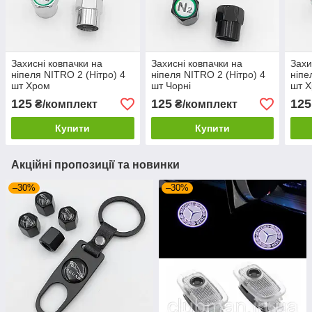
Захисні ковпачки на
Захисні ковпачки на
Захи
ніпеля NITRO 2 (Нітро) 4
ніпеля NITRO 2 (Нітро) 4
ніпе
шт Хром
шт Чорні
шт 
125
125
125
₴/комплект
₴/комплект
Купити
Купити
Акційні пропозиції та новинки
–30%
–30%