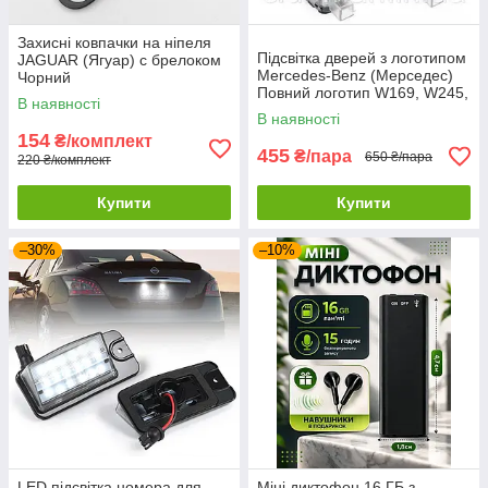
Захисні ковпачки на ніпеля
Підсвітка дверей з логотипом
JAGUAR (Ягуар) c брелоком
Mercedes-Benz (Мерседес)
Чорний
Повний логотип W169, W245,
В наявності
W204, C216, C208, C207,
В наявності
W221, C197
154
₴/комплект
455
₴/пара
650 ₴/пара
220 ₴/комплект
Купити
Купити
–30%
–10%
LED підсвітка номера для
Міні диктофон 16 ГБ з