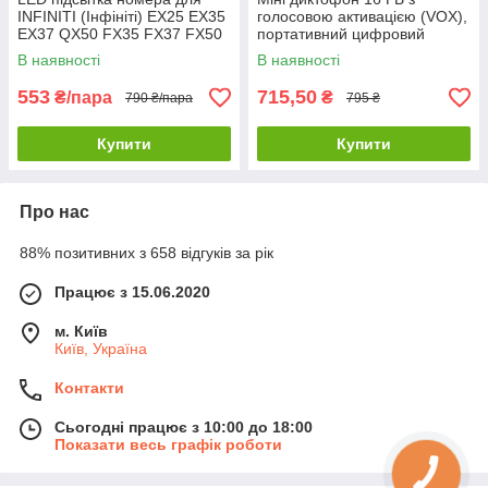
INFINITI (Інфініті) EX25 EX35
голосовою активацією (VOX),
EX37 QX50 FX35 FX37 FX50
портативний цифровий
QX70 Q45
аудіорекордер, запис до 192
В наявності
В наявності
годин
553
715,50
₴/пара
₴
790 ₴/пара
795 ₴
Купити
Купити
Про нас
88% позитивних з 658 відгуків за рік
Працює з 15.06.2020
м. Київ
Київ, Україна
Контакти
Сьогодні працює з 10:00 до 18:00
Показати весь графік роботи