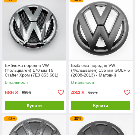
Емблема передня VW
Емблема передня VW
(Фольцваген) 170 мм T5,
(Фольцваген) 135 мм GOLF 6
Crafter Хром (7E0 853 601)
(2008-2013) - Матовий
Чорний (5K0853601)
В наявності
В наявності
686
434
₴
₴
980 ₴
620 ₴
Купити
Купити
–30%
–30%