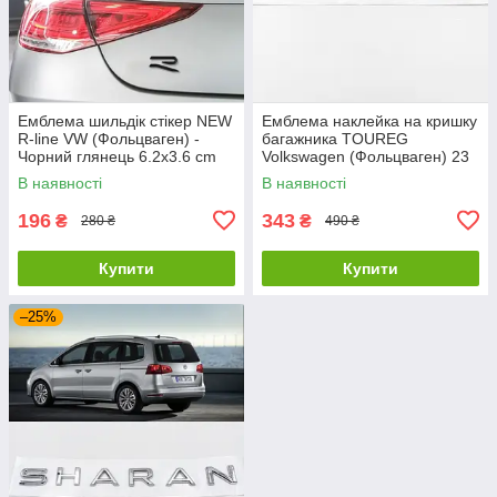
Емблема шильдік стікер NEW
Емблема наклейка на кришку
R-line VW (Фольцваген) -
багажника TOUREG
Чорний глянець 6.2x3.6 cm
Volkswagen (Фольцваген) 23
x 2,3 см Чорна
В наявності
В наявності
196
343
₴
₴
280 ₴
490 ₴
Купити
Купити
–25%