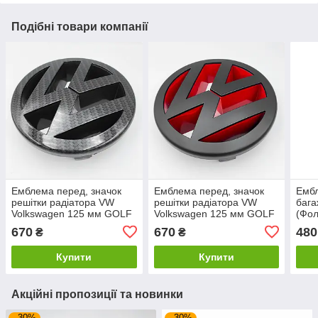
Подібні товари компанії
Емблема перед, значок
Емблема перед, значок
Ембл
решітки радіатора VW
решітки радіатора VW
бага
Volkswagen 125 мм GOLF
Volkswagen 125 мм GOLF
(Фол
5, Polo, Touran, CADDY,
5, Polo, Touran, CADDY,
GOLF
670
670
480
₴
₴
EOS Карбон
EOS Чорний мат, Червона
POL
Купити
Купити
Акційні пропозиції та новинки
–30%
–30%