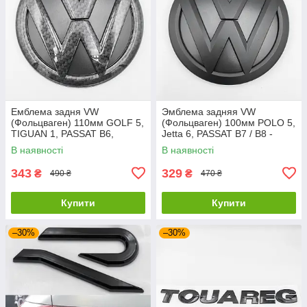
Емблема задня VW
Эмблема задняя VW
(Фольцваген) 110мм GOLF 5,
(Фольцваген) 100мм POLO 5,
TIGUAN 1, PASSAT B6,
Jetta 6, PASSAT B7 / B8 -
CADDY 3, T5 - Карбон
Матт з чорним глянцем
В наявності
В наявності
(5N0853630)
343
329
₴
₴
490 ₴
470 ₴
Купити
Купити
–30%
–30%