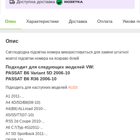
Доступна доставка
Опис
Характеристики
Доставка
Оплата
Умови п
Опис
Світлодіодна підсвітка номера використовується для заміни штатної
жовтої підсвітки номера на яскраво білий
Подходит для следующих моделей VW:
PASSAT B6 Variant 5D 2006-10
PASSAT B6 R36 2006-10
Підходить для наступних моделей
AUDI
:
A1 2011-...
A4 4D/5D/B8(08-10)
A4(B8) ALLroad 2010-...
A5/S5/TT(07-10)
RS5 2d Coupe 2010-...
A6 C7(Typ 4G)2011-...
A7 5D Sportback 2011-...
Q5(08-10)