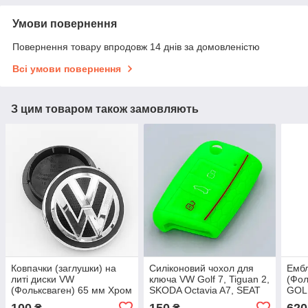
Умови повернення
Повернення товару впродовж 14 днів за домовленістю
Всі умови повернення
З цим товаром також замовляють
Ковпачки (заглушки) на
Силіконовий чохол для
Емб
литі диски VW
ключа VW Golf 7, Tiguan 2,
(Фол
(Фольксваген) 65 мм Хром
SKODA Octavia A7, SEAT
GOLF
чорний ободок
Leon - Зелений
Карб
100
150
620