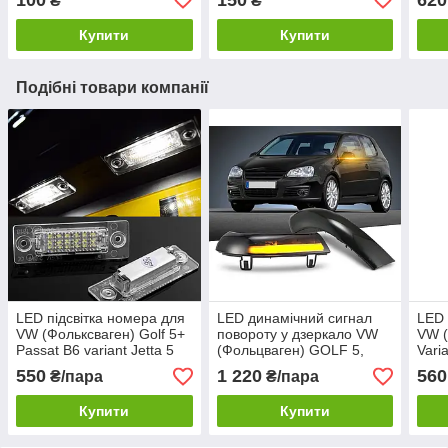
₴
₴
(5G0601171)
Купити
Купити
Подібні товари компанії
LED підсвітка номера для
LED динамічний сигнал
LED 
VW (Фольксваген) Golf 5+
повороту у дзеркало VW
VW (
Passat B6 variant Jetta 5
(Фольцваген) GOLF 5,
Vari
Transporter T5 Caddy 3
JETTA 5, PASSAT B5.5/B6,
Bora
550
1 220
560
₴/пара
₴/пара
Touran
SHARAN, EOS
Купити
Купити