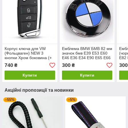
Корпус ключа для VW
Емблема BMW БМВ 82 мм
Емб
(Фольцваген) NEW 3
значок бмв E39 E53 E60
(чор
кнопки Хром боковина (+
E46 E36 E34 E90 E65 E66
E82 
Емблема)
E70 Значок на капот,
Знач
740
300
300
₴
₴
багажник
Купити
Купити
Акційні пропозиції та новинки
–55%
–5%