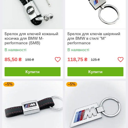
Брелок для ключей кожаный
Брелок для ключів шкіряний
косичка для BMW M-
для BMW в стилі "M"
performance (БМВ)
performance
В наявності
В наявності
85,50
118,75
₴
₴
190 ₴
125 ₴
Купити
Купити
–5%
–5%