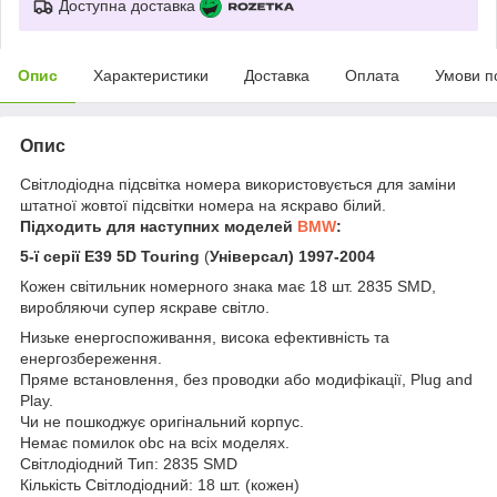
Доступна доставка
Опис
Характеристики
Доставка
Оплата
Умови п
Опис
Світлодіодна підсвітка номера використовується для заміни
штатної жовтої підсвітки номера на яскраво білий.
Підходить для наступних моделей
BMW
:
5-ї серії E39 5D Touring
(
Універсал) 1997-2004
Кожен світильник номерного знака має 18 шт. 2835 SMD,
виробляючи супер яскраве світло.
Низьке енергоспоживання, висока ефективність та
енергозбереження.
Пряме встановлення, без проводки або модифікації, Plug and
Play.
Чи не пошкоджує оригінальний корпус.
Немає помилок obc на всіх моделях.
Світлодіодний Тип: 2835 SMD
Кількість Світлодіодний: 18 шт. (кожен)