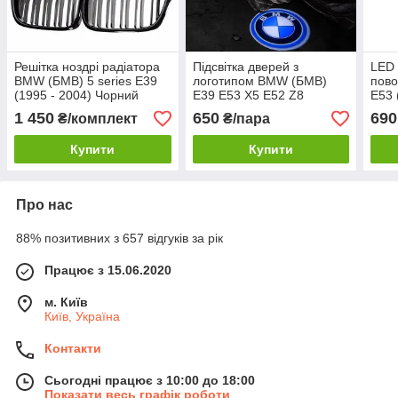
Решітка ноздрі радіатора
Підсвітка дверей з
LED 
BMW (БМВ) 5 series E39
логотипом BMW (БМВ)
пов
(1995 - 2004) Чорний
E39 E53 X5 E52 Z8
E53 
глянець 2 ребра
E36 
1 450
650
690
₴/комплект
₴/пара
E34 
Купити
Купити
Про нас
88% позитивних з 657 відгуків за рік
Працює з 15.06.2020
м. Київ
Київ, Україна
Контакти
Сьогодні працює з 10:00 до 18:00
Показати весь графік роботи