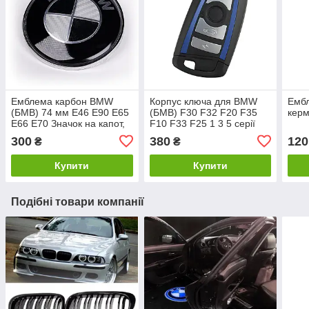
Емблема карбон BMW
Корпус ключа для BMW
Ембл
(БМВ) 74 мм E46 E90 E65
(БМВ) F30 F32 F20 F35
кер
E66 E70 Значок на капот,
F10 F33 F25 1 3 5 серії
багажник
Синя вставка (+ Емблема)
300
380
120
₴
₴
Купити
Купити
Подібні товари компанії