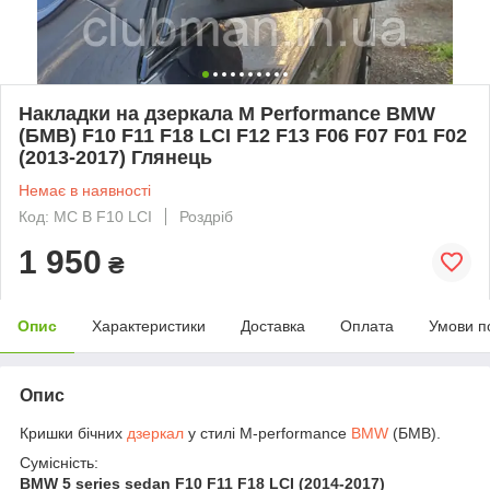
Накладки на дзеркала M Performance BMW
(БМВ) F10 F11 F18 LCI F12 F13 F06 F07 F01 F02
(2013-2017) Глянець
Немає в наявності
Код: MC B F10 LCI
Роздріб
1 950
₴
Опис
Характеристики
Доставка
Оплата
Умови п
Опис
Кришки бічних
дзеркал
у стилі M-performance
BMW
(БМВ).
Сумісність:
BMW 5 series sedan F10 F11 F18 LCI (2014-2017)