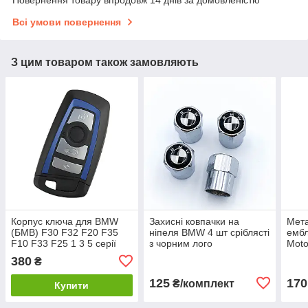
Повернення товару впродовж 14 днів за домовленістю
Всі умови повернення
З цим товаром також замовляють
Корпус ключа для BMW
Захисні ковпачки на
Мет
(БМВ) F30 F32 F20 F35
ніпеля BMW 4 шт сріблясті
емб
F10 F33 F25 1 3 5 серії
з чорним лого
Moto
Синя вставка (+ Емблема)
380
₴
125
170
₴/комплект
Купити