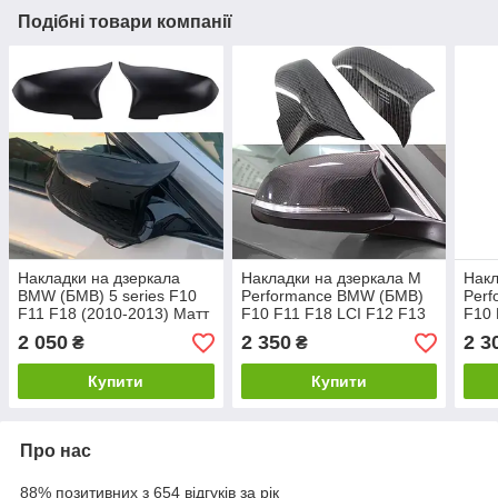
Подібні товари компанії
Накладки на дзеркала
Накладки на дзеркала M
Накл
BMW (БМВ) 5 series F10
Performance BMW (БМВ)
Per
F11 F18 (2010-2013) Матт
F10 F11 F18 LCI F12 F13
F10 
LCI
F06 F07 F01 F02 (2013-
LCI 
2 050
2 350
2 3
₴
₴
2017) Карбон
Купити
Купити
Про нас
88% позитивних з 654 відгуків за рік