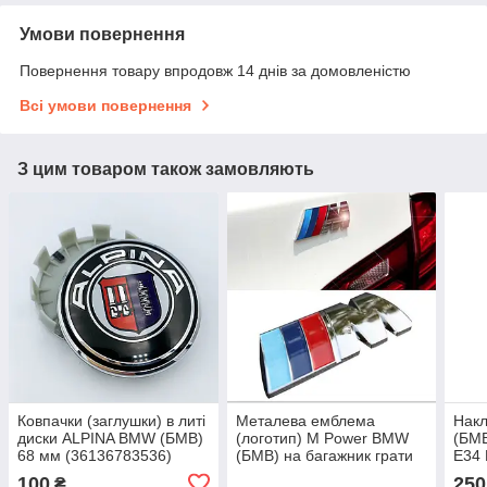
Умови повернення
Повернення товару впродовж 14 днів за домовленістю
Всі умови повернення
З цим товаром також замовляють
Ковпачки (заглушки) в литі
Металева емблема
Накл
диски ALPINA BMW (БМВ)
(логотип) M Power BMW
(БМВ
68 мм (36136783536)
(БМВ) на багажник грати
E34 
Триколірна Хром (8.3 x
F15 
100
250
₴