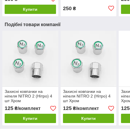
3.2см)
250
₴
Купити
Подібні товари компанії
Захисні ковпачки на
Захисні ковпачки на
Захи
ніпеля NITRO 2 (Нітро) 4
ніпеля NITRO 2 (Нітро) 4
ніпе
шт Хром
шт Хром
Хро
125
125
125
₴/комплект
₴/комплект
Купити
Купити