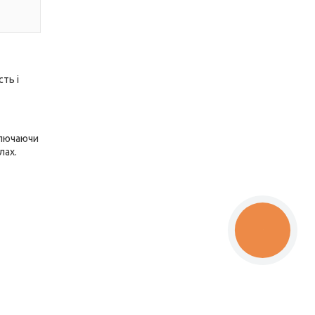
ть і
ключаючи
лах.
КНОПКА
ЗВ'ЯЗКУ