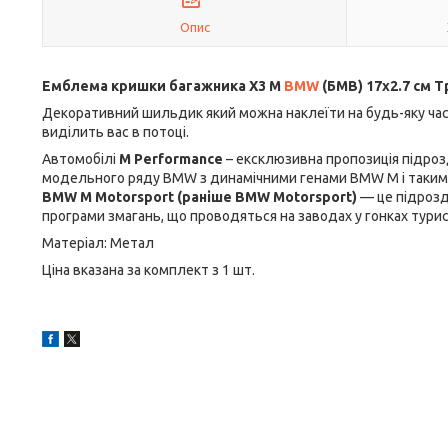
Опис
Емблема кришки багажника X3 M
BMW
(БМВ) 17х2.7 см 
Декоративний шильдик який можна наклеїти на будь-яку част
виділить вас в потоці.
Автомобілі
M Performance
– ексклюзивна пропозиція підроз
модельного ряду BMW з динамічними генами BMW M і таким 
BMW M Motorsport (раніше BMW Motorsport)
— це підрозді
програми змагань, що проводяться на заводах у гонках тури
Матеріал: Метал
Ціна вказана за комплект з 1 шт.