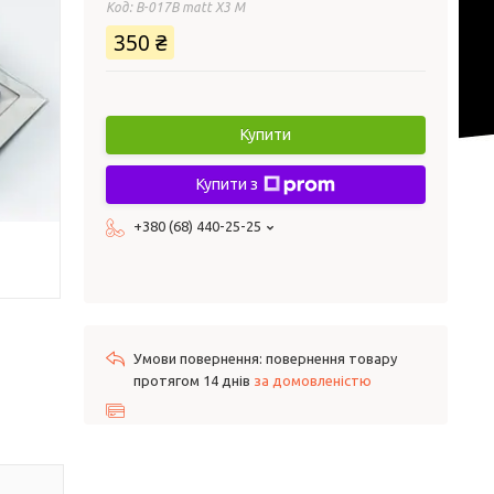
Код:
B-017B matt X3 M
350 ₴
Купити
Купити з
+380 (68) 440-25-25
повернення товару
протягом 14 днів
за домовленістю