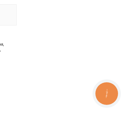
я,
,
КНОПКА
ЗВ'ЯЗКУ