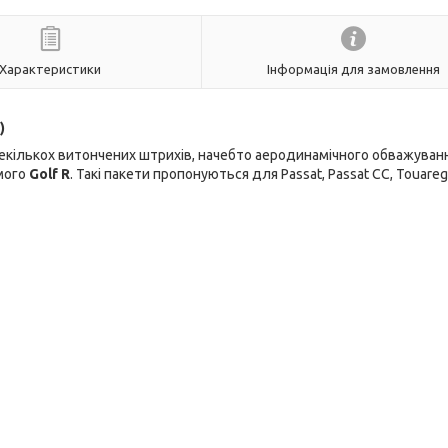
Характеристики
Інформація для замовлення
)
декількох витончених штрихів, начебто аеродинамічного обважуванн
амого
Golf R
. Такі пакети пропонуються для Passat, Passat СС, Touareg