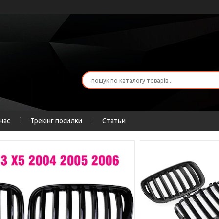
нас
Трекінг посилки
Статьи