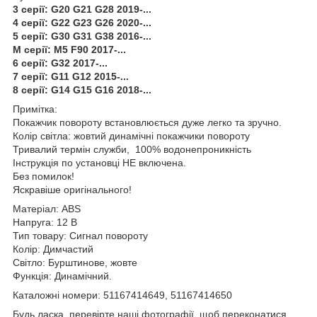
3 серії: G20 G21 G28 2019-...
4 серії: G22 G23 G26 2020-...
5 серії: G30 G31 G38 2016-...
M серії: M5 F90 2017-...
6 серії: G32 2017-...
7 серії: G11 G12 2015-...
8 серії: G14 G15 G16 2018-...
Примітка:
Покажчик повороту встановлюється дуже легко та зручно.
Колір світла: жовтий динамічні покажчики повороту
Тривалий термін служби, 100% водонепроникність
Інструкція по установці НЕ включена.
Без помилок!
Яскравіше оригінального!
Матеріал: ABS
Напруга: 12 В
Тип товару: Сигнал повороту
Колір: Димчастий
Світло: Бурштинове, жовте
Функція: Динамічний.
Каталожні номери: 51167414649, 51167414650
Будь ласка, перевірте наші фотографії, щоб переконатися,