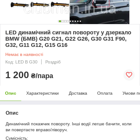
LED динамічний сигнал повороту у дзеркало
BMW (БМВ) G20 G21, G22 G26, G30 G31 F90,
G32, G11 G12, G15 G16
Немає в наявності
Код: LED B G30
Роздріб
1 200
₴/пара
Опис
Характеристики
Доставка
Оплата
Умови п
Опис
Динамічний покажчик повороту. Інші водії легше бачити, коли
ви повертаєте вправо/ліворуч.
Сумісність: