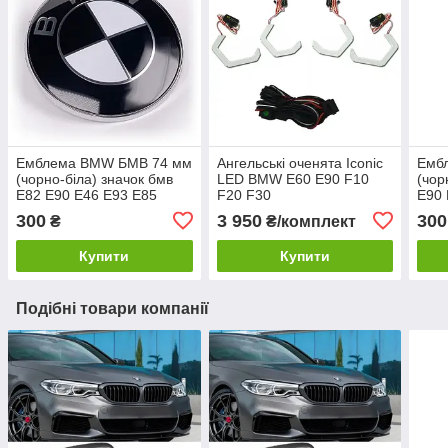
Емблема BMW БМВ 74 мм
Ангельські оченята Iconic
Емб
(чорно-біла) значок бмв
LED BMW E60 E90 F10
(чор
E82 E90 E46 E93 E85
F20 F30
E90 
Значек на капот багажник
капо
300
3 950
300
₴
₴/комплект
Купити
Купити
Подібні товари компанії