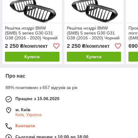
Решітка ноздрі BMW
Решітка ноздрі BMW
Прое
(БМВ) 5 series G30 G31
(БМВ) 5 series G30 G31
лого
G38 (2016 - 2020) Чорний
G38 (2016 - 2020) Чорний
(БМВ
Мат
Мат
G20,
2 250
2 250
690
₴/комплект
₴/комплект
Купити
Купити
Про нас
88% позитивних з 657 відгуків за рік
Працює з 15.06.2020
м. Київ
Київ, Україна
Контакти
Сьогодні працює з 10:00 до 18:00