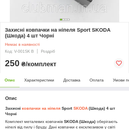
Захисні ковпачки на ніпеля Sport SKODA
(Шкода) 4 шт Чорні
Немає в наявності
Код: V-001SK B
Роздріб
250
₴/комплект
Опис
Характеристики
Доставка
Оплата
Умови п
Опис
Захисні
ковпачки на ніпеля
Sport
SKODA
(Шкода) 4 шт
Чорні
Комплект металевих ковпачків
SKODA (Шкода)
оберігають
ніпелі від пилу і бруду. Дані ковпачки є ексклюзивом у світі