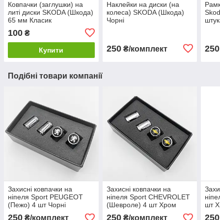
Ковпачки (заглушки) на
Наклейки на диски (на
Рамк
литі диски SKODA (Шкода)
колеса) SKODA (Шкода)
Skod
65 мм Класик
Чорні
штук
100
₴
250
250
₴/комплект
Купити
Подібні товари компанії
Захисні ковпачки на
Захисні ковпачки на
Захи
ніпеля Sport PEUGEOT
ніпеля Sport CHEVROLET
ніпе
(Пежо) 4 шт Чорні
(Шевроле) 4 шт Хром
шт 
250
250
250
₴/комплект
₴/комплект