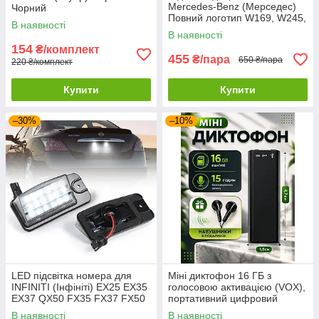
Mercedes-Benz (Мерседес)
Чорний
Повний логотип W169, W245,
В наявності
W204, C216, C208, C207,
В наявності
W221, C197
154
₴/комплект
455
₴/пара
650 ₴/пара
220 ₴/комплект
Купити
Купити
–30%
–10%
LED підсвітка номера для
Міні диктофон 16 ГБ з
INFINITI (Інфініті) EX25 EX35
голосовою активацією (VOX),
EX37 QX50 FX35 FX37 FX50
портативний цифровий
QX70 Q45
аудіорекордер, запис до 192
В наявності
В наявності