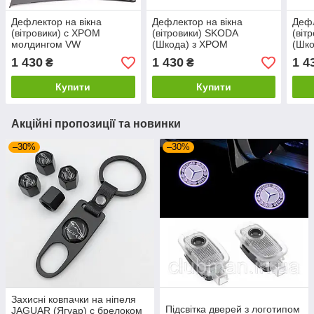
Дефлектор на вікна
Дефлектор на вікна
Дефл
(вітровики) с ХРОМ
(вітровики) SKODA
(віт
молдингом VW
(Шкода) з ХРОМ
(Шк
(Фольсваген) Passat 8 (B8
молдінгом SuperB седан
молд
1 430
1 430
1 4
₴
₴
седан) 2014-2022 Sunplex
(B8) 2015-2023 Sunplex
(B8)
(компл. 4 шт.)
(компл. 4 шт.)
(ком
Купити
Купити
Акційні пропозиції та новинки
–30%
–30%
Захисні ковпачки на ніпеля
Підсвітка дверей з логотипом
JAGUAR (Ягуар) c брелоком