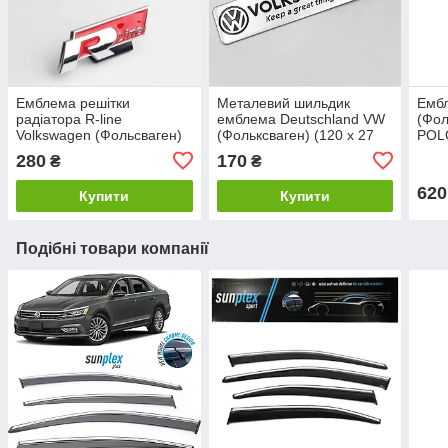
Емблема решітки
Металевий шильдик
Емб
радіатора R-line
емблема Deutschland VW
(Фол
Volkswagen (Фольсваген)
(Фольксваген) (120 x 27
POLO
хром червоний
мм)
PAS
280
170
₴
₴
TOU
(3G
620
Купити
Купити
Подібні товари компанії