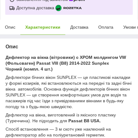
Доступна доставка
Опис
Характеристики
Доставка
Оплата
Умови 
Опис
Дефлектор на вікна (вітровики) с ХРОМ молдингом VW
(Фольсваген) Passat VIII (B8) 2014-2022 Sunplex
Чорний (компл. 4 шт.)
Дефлектори бічних вікон SUNPLEX — це пластикові накладки
у формі козирків, які встановлюються на передні та задні бічні
вікна автомобілів. Основна функція дефлекторів бічних вікон
SUNPLEX — це створення комфортніших умов для водія та
пасажирів під час їзди з привідованими вікнами в будь-яку
погоду та з будь-якою швидкістю.
Дефлектор на вікна, виготовлений із якісного пластику
(Туреччина). Не підходить для
Passat B8 USA.
Спосіб встановлення — 3 м скотч уже наклеєний на
дефлекторатор або на поліуретановий герметик.