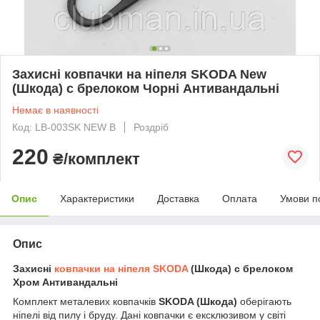
Захисні ковпачки на ніпеля SKODA New
(Шкода) c брелоком Чорні Антивандальні
Немає в наявності
Код: LB-003SK NEW B
Роздріб
220
₴/комплект
Опис
Характеристики
Доставка
Оплата
Умови п
Опис
Захисні
ковпачки на ніпеля
SKODA
(Шкода) c брелоком
Хром Антивандальні
Комплект металевих ковпачків
SKODA (Шкода)
оберігають
ніпелі від пилу і бруду. Дані ковпачки є ексклюзивом у світі