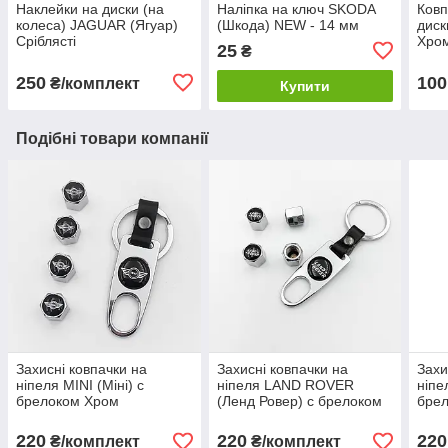
Наклейки на диски (на
Наліпка на ключ SKODA
Ковп
колеса) JAGUAR (Ягуар)
(Шкода) NEW - 14 мм
диск
Сріблясті
Хро
25
₴
250
100
₴/комплект
Купити
Подібні товари компанії
Захисні ковпачки на
Захисні ковпачки на
Захи
ніпеля MINI (Міні) c
ніпеля LAND ROVER
ніпе
брелоком Хром
(Ленд Ровер) c брелоком
бре
Хром Антивандальні
220
220
220
₴/комплект
₴/комплект