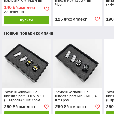
наклейки KIA (Кіа) 4 шт
ніпеля KIA (КИА) 4 шт
шкір
Чорні
(КИА
140
₴/комплект
200 ₴/комплект
125
190
₴/комплект
Купити
Подібні товари компанії
Захисні ковпачки на
Захисні ковпачки на
Захи
ніпеля Sport CHEVROLET
ніпеля Sport Mini (Міні) 4
ніпе
(Шевроле) 4 шт Хром
шт Хром
(Сіт
250
250
250
₴/комплект
₴/комплект