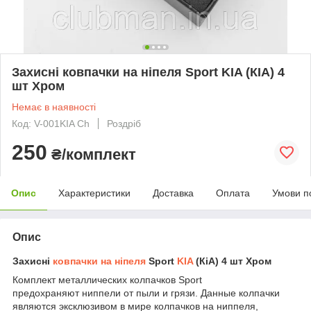
Захисні ковпачки на ніпеля Sport KIA (КІА) 4
шт Хром
Немає в наявності
Код: V-001KIA Ch
Роздріб
250
₴/комплект
Опис
Характеристики
Доставка
Оплата
Умови п
Опис
Захисні
ковпачки на ніпеля
Sport
KIA
(КіА) 4 шт Хром
Комплект металлических колпачков Sport
предохраняют ниппели от пыли и грязи. Данные колпачки
являются эксклюзивом в мире колпачков на ниппеля,