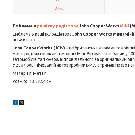
Опис
Емблема в
решітку радіатора
John Cooper Works
MINI
(М
Емблема в решітку радіатора
John Cooper Works MINI (Міні)
нову в нас є.
John Cooper Works (JCW)
– це британська марка автомобілів
міжнародних гонок автомобілів Mini. Він був заснований у 2
автомобілів та тюнера, відповідального за оригінальний
Min
У 2007 році німецький автовиробник BMW отримав право на на
Матеріал: Метал
Розмір: 13.5x2.4 см