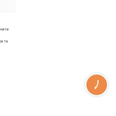
очете
ки та
КНОПКА
ЗВ'ЯЗКУ