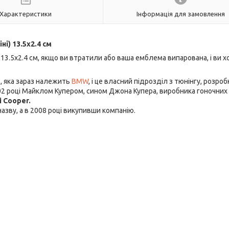
Характеристики
Інформація для замовлення
іні) 13.5x2.4 см
13.5x2.4 см, якщо ви втратили або ваша емблема випарована, і ви х
, яка зараз належить
BMW
, і це власний підрозділ з тюнінгу, розроб
002 році Майклом Купером, сином Джона Купера, виробника гоночних
i Cooper.
зву, а в 2008 році викупивши компанію.