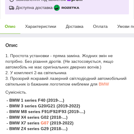
Доступна доставка
Опис
Характеристики
Доставка
Оплата
Умови п
Опис
1. Простота установки - пряма заміна. Жодних змін не
потрібно. Без різання дротів. (Не застосовується, якщо
автомобіль не має оригінальних дверних вогнів.)
2. У комплекті 2-ва світильника
3. Прозорий яскравий лазерний світлодіодний автомобільний
світильник із бажаним логотипом емблеми для
BMW
Сумісність.
- BMW 1 series F40 (2019-...)
- BMW 3 series G20/G21 (2019-2022)
- BMW M8 series F91/F92/F93 (2019-...)
- BMW X4 series G02 (2018-...)
- BMW X7 series
G07
(2019-2022)
- BMW Z4 series G29 (2018-...)