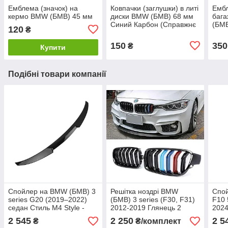
Емблема (значок) на
Ковпачки (заглушки) в литі
Емб
кермо BMW (БМВ) 45 мм
диски BMW (БМВ) 68 мм
баг
Синий Карбон (Справжнє
(БМВ
120
₴
вуглецеве волокно)
Чор
150
350
₴
Купити
Подібні товари компанії
Спойлер на BMW (БМВ) 3
Решітка ноздрі BMW
Спо
series G20 (2019–2022)
(БМВ) 3 series (F30, F31)
F10 
седан Стиль M4 Style -
2012-2019 Глянець 2
2024
чорний глянець
ребра M-color
Perf
2 545
2 250
2 5
₴
₴/комплект
чорн