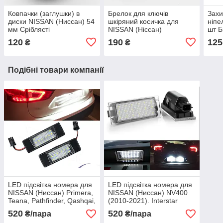
Ковпачки (заглушки) в
Брелок для ключів
Захи
диски NISSAN (Ниссан) 54
шкіряний косичка для
ніпе
мм Сріблясті
NISSAN (Ніссан)
шт Б
120
190
125
₴
₴
Подібні товари компанії
LED підсвітка номера для
LED підсвітка номера для
NISSAN (Ниссан) Primera,
NISSAN (Нисcан) NV400
Teana, Pathfinder, Qashqai,
(2010-2021). Interstar
X-Trail, Juke, Versa,
(2002-2010)
520
520
₴/пара
₴/пара
Roguer 1/2/XL/3, Eclipse