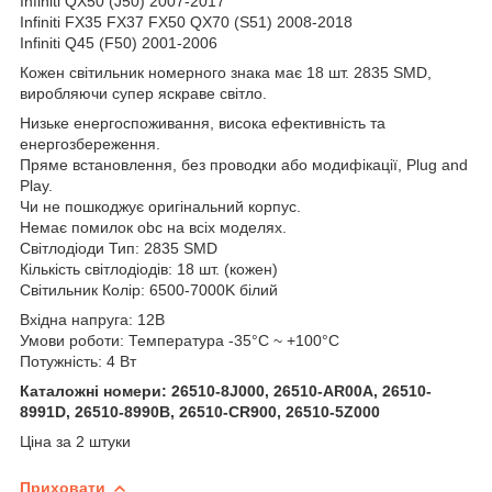
Infiniti QX50 (J50) 2007-2017
Infiniti FX35 FX37 FX50 QX70 (S51)‎ 2008-2018
Infiniti Q45 (F50) 2001-2006
Кожен світильник номерного знака має 18 шт. 2835 SMD,
виробляючи супер яскраве світло.
Низьке енергоспоживання, висока ефективність та
енергозбереження.
Пряме встановлення, без проводки або модифікації, Plug and
Play.
Чи не пошкоджує оригінальний корпус.
Немає помилок obc на всіх моделях.
Світлодіоди Тип: 2835 SMD
Кількість світлодіодів: 18 шт. (кожен)
Світильник Колір: 6500-7000K білий
Вхідна напруга: 12В
Умови роботи: Температура -35°C ~ +100°C
Потужність: 4 Вт
Каталожні номери: 26510-8J000, 26510-AR00A, 26510-
8991D, 26510-8990B, 26510-CR900, 26510-5Z000
Ціна за 2 штуки
Приховати