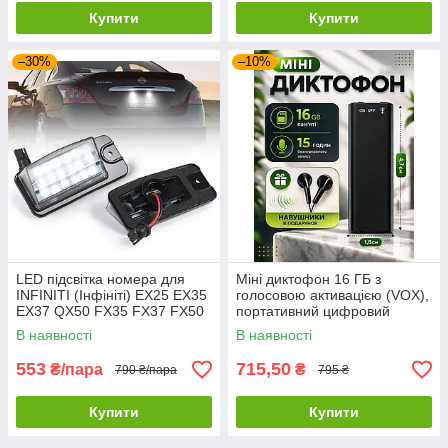
Купити
Купити
–30%
–10%
LED підсвітка номера для
Міні диктофон 16 ГБ з
INFINITI (Інфініті) EX25 EX35
голосовою активацією (VOX),
EX37 QX50 FX35 FX37 FX50
портативний цифровий
QX70 Q45
аудіорекордер, запис до 192
В наявності
В наявності
годин
553
715,50
₴/пара
₴
790 ₴/пара
795 ₴
Купити
Купити