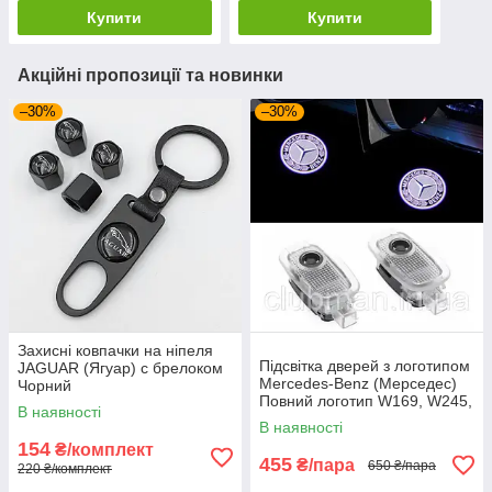
Купити
Купити
Акційні пропозиції та новинки
–30%
–30%
Захисні ковпачки на ніпеля
Підсвітка дверей з логотипом
JAGUAR (Ягуар) c брелоком
Mercedes-Benz (Мерседес)
Чорний
Повний логотип W169, W245,
В наявності
W204, C216, C208, C207,
В наявності
W221, C197
154
₴/комплект
455
₴/пара
650 ₴/пара
220 ₴/комплект