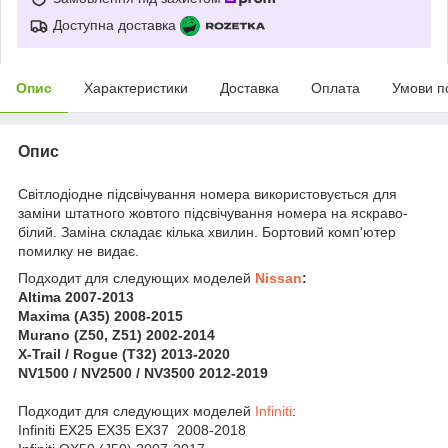
Доступна доставка
Опис
Характеристики
Доставка
Оплата
Умови п
Опис
Світлодіодне підсвічування номера використовується для
заміни штатного жовтого підсвічування номера на яскраво-
білий. Заміна складає кілька хвилин. Бортовий комп'ютер
помилку не видає.
Подходит для следующих моделей
Nissan
:
Altima 2007-2013
Maxima (A35) 2008-2015
Murano (Z50, Z51) 2002-2014
X-Trail / Rogue (T32) 2013-2020
NV1500 / NV2500 / NV3500 2012-2019
Подходит для следующих моделей
Infiniti
:
Infiniti EX25 EX35 EX37 2008-2018