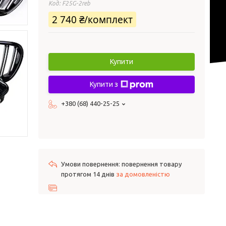
Код:
F25G-2reb
2 740 ₴/комплект
Купити
Купити з
+380 (68) 440-25-25
повернення товару
протягом 14 днів
за домовленістю