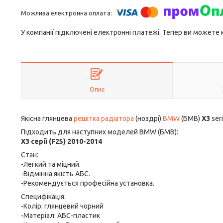
У компанії підключені електронні платежі. Тепер ви можете
Опис
Якісна глянцева
решітка радіатора
(ноздрі)
BMW
(БМВ)
X3
ser
Підходить для наступних моделей BMW (БМВ):
X3 серії (F25) 2010-2014
Стан:
-Легкий та міцний.
-Відмінна якість АБС.
-Рекомендується професійна установка.
Специфікація:
-Колір: глянцевий чорний
-Матеріал: АБС-пластик