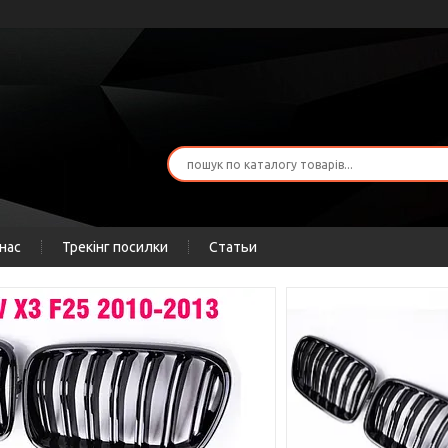
нас
Трекінг посилки
Статьи