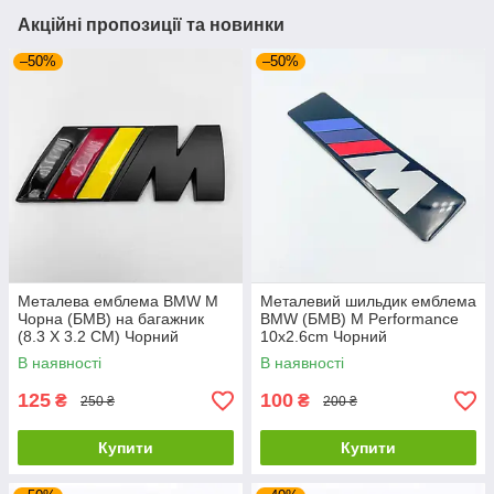
Акційні пропозиції та новинки
–50%
–50%
Металева емблема BMW M
Металевий шильдик емблема
Чорна (БМВ) на багажник
BMW (БМВ) M Performance
(8.3 X 3.2 СМ) Чорний
10x2.6cm Чорний
Жовтий Червоний
В наявності
В наявності
125
100
₴
₴
250 ₴
200 ₴
Купити
Купити