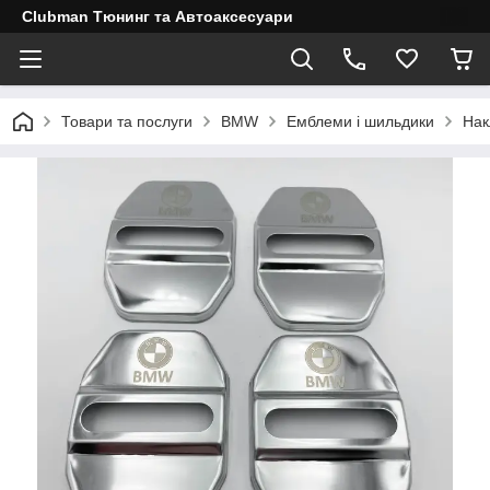
Clubman Тюнинг та Автоаксесуари
Товари та послуги
BMW
Емблеми і шильдики
Нак