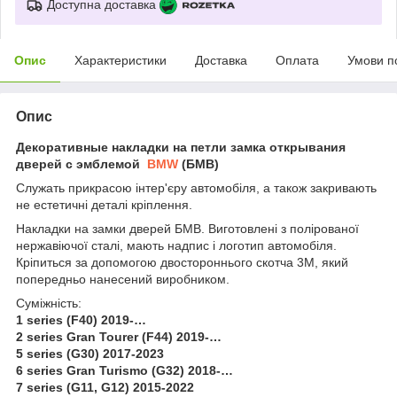
Доступна доставка
Опис
Характеристики
Доставка
Оплата
Умови п
Опис
Декоративные накладки на петли замка открывания
дверей с эмблемой
BMW
(БМВ)
Служать прикрасою інтер'єру автомобіля, а також закривають
не естетичні деталі кріплення.
Накладки на замки дверей БМВ. Виготовлені з полірованої
нержавіючої сталі, мають надпис і логотип автомобіля.
Кріпиться за допомогою двостороннього скотча 3М, який
попередньо нанесений виробником.
Суміжність:
1 series (F40) 2019-…
2 series Gran Tourer (F44) 2019-…
5 series (G30) 2017-2023
6 series Gran Turismo (G32) 2018-…
7 series (G11, G12) 2015-2022