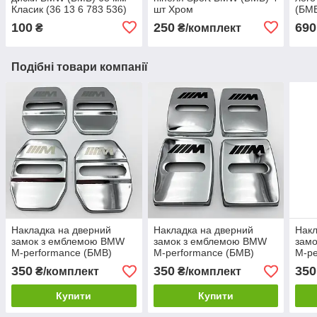
Класик (36 13 6 783 536)
шт Хром
(БМВ
G02,
100
250
690
₴
₴/комплект
M4, 
Подібні товари компанії
Накладка на дверний
Накладка на дверний
Накл
замок з емблемою BMW
замок з емблемою BMW
зам
M-performance (БМВ)
M-performance (БМВ)
M-pe
Комплект 4 шт Хром
Комплект 4 шт Хром
Комп
350
350
350
₴/комплект
₴/комплект
Купити
Купити