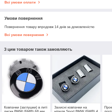
Всі умови оплати
Умови повернення
Повернення товару впродовж 14 днів за домовленістю
Всі умови повернення
З цим товаром також замовляють
Ковпачки (заглушки) в литі
Захисні ковпачки на
Прое
диски BMW (БМВ) 68 мм
ніпеля Sport BMW (БМВ) 4
лого