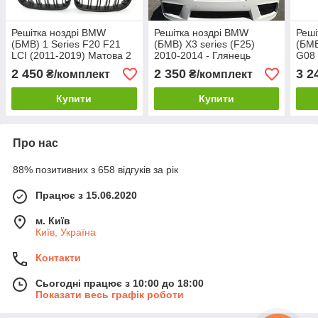
Решітка ноздрі BMW
Решітка ноздрі BMW
Реші
(БМВ) 1 Series F20 F21
(БМВ) X3 series (F25)
(БМВ
LCI (2011-2019) Матова 2
2010-2014 - Глянець
G08 
ребра
Глян
2 450
2 350
3 2
₴/комплект
₴/комплект
2116
Купити
Купити
Про нас
88% позитивних з 658 відгуків за рік
Працює з 15.06.2020
м. Київ
Київ, Україна
Контакти
Сьогодні працює з 10:00 до 18:00
Показати весь графік роботи