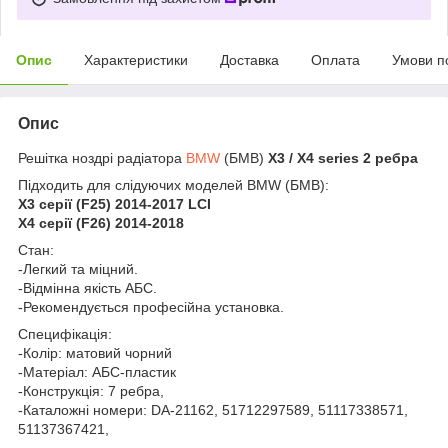
Опис
Характеристики
Доставка
Оплата
Умови п
Опис
Решітка ноздрі радіатора
BMW
(БМВ)
X3 / X4 series 2 ребра
Підходить для слідуючих моделей BMW (БМВ):
X3 серії (F25) 2014-2017 LCI
X4 серії (F26) 2014-2018
Стан:
-Легкий та міцний.
-Відмінна якість АБС.
-Рекомендується професійна установка.
Специфікація:
-Колір: матовий чорний
-Матеріал: АБС-пластик
-Конструкція: 7 ребра,
-Каталожні номери: DA-21162, 51712297589, 51117338571,
51137367421,