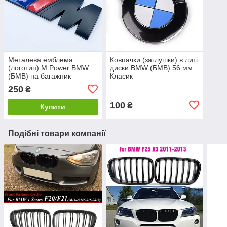
Металева емблема
Ковпачки (заглушки) в литі
(логотип) M Power BMW
диски BMW (БМВ) 56 мм
(БМВ) на багажник
Класик
Триколірна Чорна (8.3 x
250
₴
3.2см)
100
₴
Купити
Подібні товари компанії