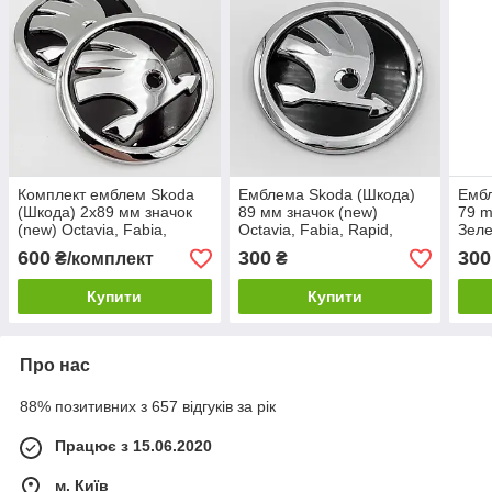
Комплект емблем Skoda
Емблема Skoda (Шкода)
Емб
(Шкода) 2х89 мм значок
89 мм значок (new)
79 m
(new) Octavia, Fabia,
Octavia, Fabia, Rapid,
Зеле
Rapid, Superb - 2 штуки
Superb
600
300
300
₴/комплект
₴
Купити
Купити
Про нас
88% позитивних з 657 відгуків за рік
Працює з 15.06.2020
м. Київ