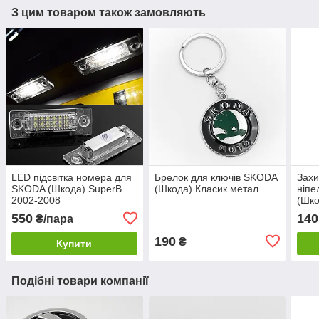
З цим товаром також замовляють
LED підсвітка номера для
Брелок для ключів SKODA
Захи
SKODA (Шкода) SuperB
(Шкода) Класик метал
ніпе
2002-2008
(Шко
550
140
₴/пара
190
₴
Купити
Подібні товари компанії