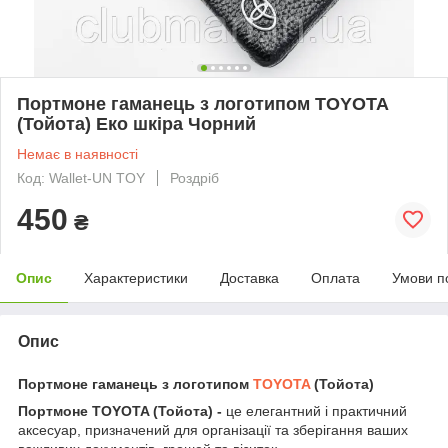
Портмоне гаманець з логотипом TOYOTA
(Тойота) Еко шкіра Чорний
Немає в наявності
Код: Wallet-UN TOY
Роздріб
450
₴
Опис
Характеристики
Доставка
Оплата
Умови п
Опис
Портмоне гаманець з логотипом
TOYOTA
(Тойота)
Портмоне TOYOTA (Тойота) -
це елегантний і практичний
аксесуар, призначений для організації та зберігання ваших