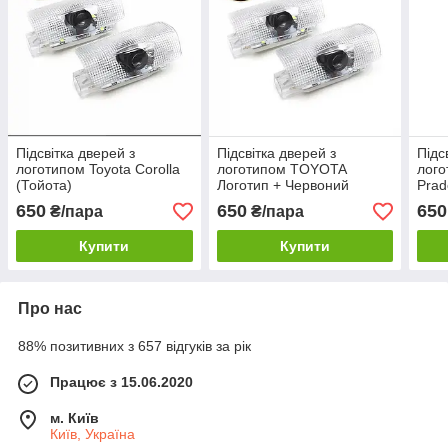
Підсвітка дверей з
Підсвітка дверей з
Підс
логотипом Toyota Corolla
логотипом TOYOTA
лого
(Тойота)
Логотип + Червоний
Prad
Напис Corolla, Avalon,
650
650
650
₴/пара
₴/пара
Camry, Highladner, Prado,
Land Cruiser
Купити
Купити
Про нас
88% позитивних з 657 відгуків за рік
Працює з 15.06.2020
м. Київ
Київ, Україна