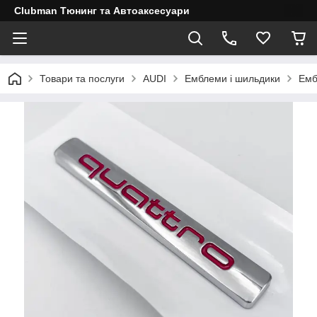
Clubman Тюнинг та Автоаксесуари
Товари та послуги
AUDI
Емблеми і шильдики
Емб