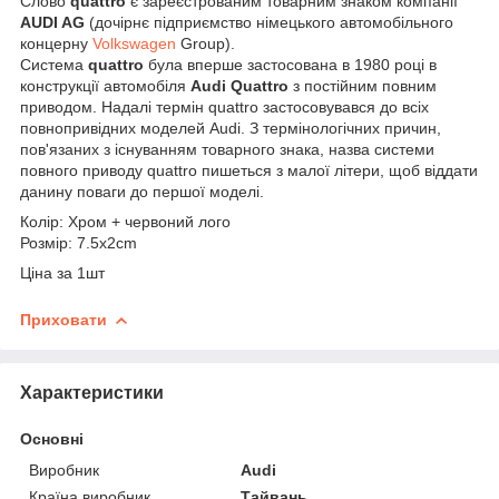
Слово
quattro
є зареєстрованим товарним знаком компанії
AUDI AG
(дочірнє підприємство німецького автомобільного
концерну
Volkswagen
Group).
Система
quattro
була вперше застосована в 1980 році в
конструкції автомобіля
Audi Quattro
з постійним повним
приводом. Надалі термін quattro застосовувався до всіх
повнопривідних моделей Audi. З термінологічних причин,
пов'язаних з існуванням товарного знака, назва системи
повного приводу quattro пишеться з малої літери, щоб віддати
данину поваги до першої моделі.
Колір: Хром + червоний лого
Розмір: 7.5x2cm
Ціна за 1шт
Приховати
Характеристики
Основні
Виробник
Audi
Країна виробник
Тайвань