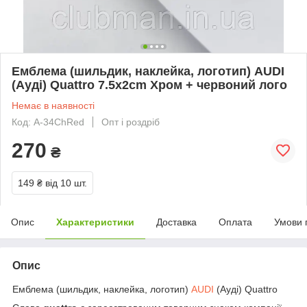
Емблема (шильдик, наклейка, логотип) AUDI
(Ауді) Quattro 7.5x2cm Хром + червоний лого
Немає в наявності
Код: A-34ChRed
Опт і роздріб
270
₴
149 ₴
від 10 шт.
Опис
Характеристики
Доставка
Оплата
Умови 
Опис
Емблема (шильдик, наклейка, логотип)
AUDI
(Ауді) Quattro