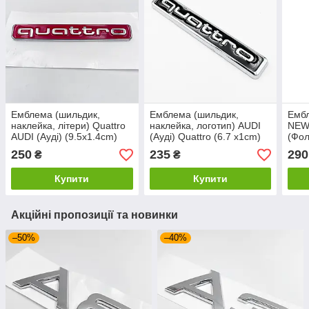
Емблема (шильдик,
Емблема (шильдик,
Ембл
наклейка, літери) Quattro
наклейка, логотип) AUDI
NEW
AUDI (Ауді) (9.5x1.4cm)
(Ауді) Quattro (6.7 x1cm)
(Фол
червоний + хром лого
Чорний
10.5
250
235
290
₴
₴
Купити
Купити
Акційні пропозиції та новинки
–50%
–40%