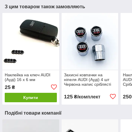
З цим товаром також замовляють
Наклейка на ключ AUDI
Захисні ковпачки на
Накл
(Ауді) 16 х 6 мм
ніпеля AUDI (Ауді) 4 шт
AUDI
Червона напис сріблясті
Сріб
25
₴
125
250
₴/комплект
Купити
Подібні товари компанії