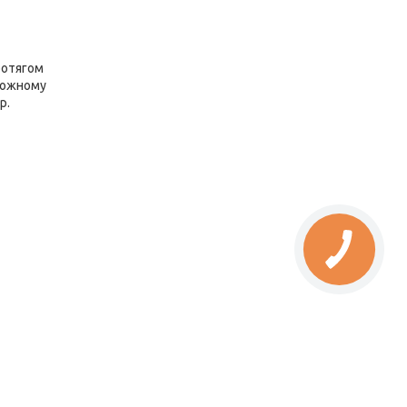
протягом
 кожному
р.