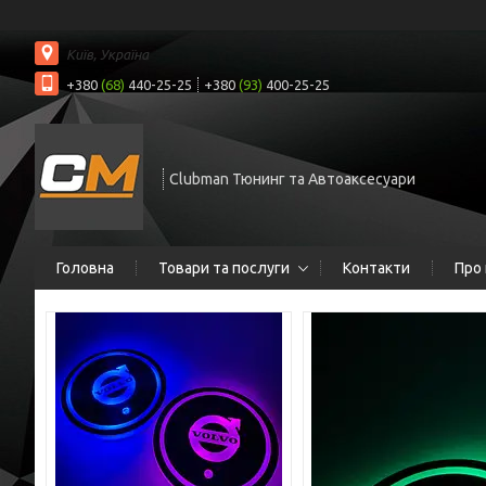
Київ, Україна
+380
(68)
440-25-25
+380
(93)
400-25-25
Clubman Тюнинг та Автоаксесуари
Головна
Товари та послуги
Контакти
Про 