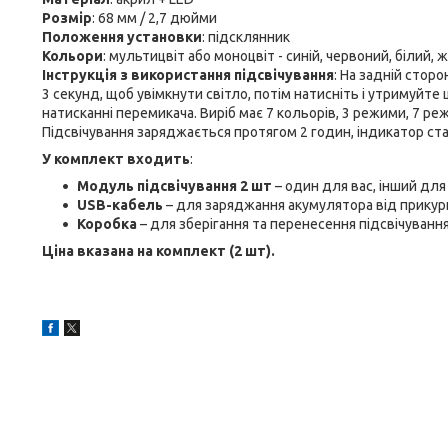
Розмір
: 68 мм / 2,7 дюйми
Положення установки
: підсклянник
Кольори
: мультицвіт або моноцвіт - синій, червоний, білий, 
Інструкція з використання підсвічування
: На задній стор
3 секунд, щоб увімкнути світло, потім натисніть і утримуйт
натисканні перемикача. Виріб має 7 кольорів, 3 режими, 7 ре
Підсвічування заряджається протягом 2 годин, індикатор ст
У комплект входить
:
Модуль підсвічування 2 шт
– один для вас, інший для
USB-кабель
– для заряджання акумулятора від прикур
Коробка
– для зберігання та перенесення підсвічування
Ціна вказана на комплект (2 шт).