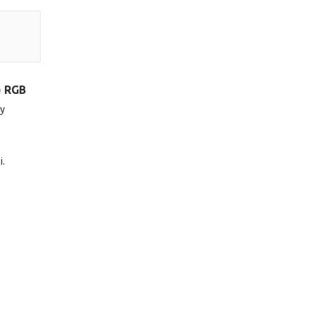
)
RGB
 у
.