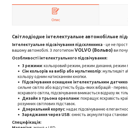
Опис
Світлодіодне інтелектуальне автомобільне під
Інтелектуальне підсвічування підсклянника
- це не прос
VOLVO (Вольво)
вашому автомобілі. З логотипом
ви почу
Особливості інтелектуального підсвічування:
3 режими
: кольоровий режим, режим дихання, режим г
Сім кольорів на вибір або мультиколір
: мультицвіт а
кольору одним натисканням кнопки.
Підсвічування оснащене інтелектуальним датчиком 
сильне світло або відсутність будь-яких вібрацій - перев
яскравого світла, підсвічування вмикається відразу як тіл
Дизайн з трьома ореолами
: покращує яскравість кр
розумних світлових підставок.
Дзеркальний корпус
: надає підсвічуванню елегантнос
Заряджання через USB
: ємність акумулятора станови
Специфікація:
Матеріал
: акрил + LED