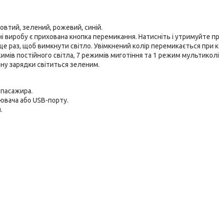
жовтий, зелений, рожевий, синій.
оні виробу є прихована кнопка перемикання. Натисніть і утримуйте 
е ще раз, щоб вимкнути світло. Увімкнений колір перемикається при
жимів постійного світла, 7 режимів миготіння та 1 режим мультиколі
ану зарядки світиться зеленим.
 пасажира.
ювача або USB-порту.
.