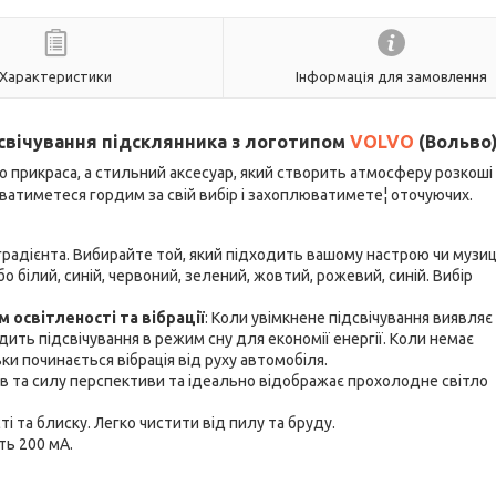
Характеристики
Інформація для замовлення
свічування підсклянника з логотипом
VOLVO
(Вольво
то прикраса, а стильний аксесуар, який створить атмосферу розкоші
ватиметеся гордим за свій вибір і захоплюватимете¦ оточуючих.
радієнта. Вибирайте той, який підходить вашому настрою чи музиці
бо білий, синій, червоний, зелений, жовтий, рожевий, синій. Вибір
освітленості та вібрації
: Коли увімкнене підсвічування виявляє
одить підсвічування в режим сну для економії енергії. Коли немає
ьки починається вібрація від руху автомобіля.
аїв та силу перспективи та ідеально відображає прохолодне світло
ті та блиску. Легко чистити від пилу та бруду.
ть 200 мА.