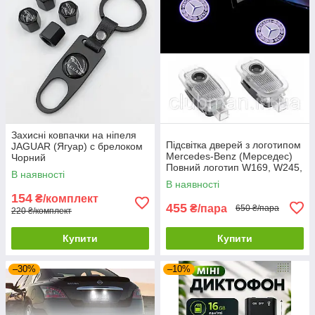
Захисні ковпачки на ніпеля
Підсвітка дверей з логотипом
JAGUAR (Ягуар) c брелоком
Mercedes-Benz (Мерседес)
Чорний
Повний логотип W169, W245,
В наявності
W204, C216, C208, C207,
В наявності
W221, C197
154
₴/комплект
455
₴/пара
650 ₴/пара
220 ₴/комплект
Купити
Купити
–30%
–10%