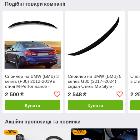
Подібні товари компанії
Спойлер на BMW (БМВ) 3
Спойлер на BMW (БМВ) 5
Спо
series (F30) 2012-2019 в
series G30 (2017–2024)
в ст
стилі M Performance -
седан Стиль M5 Style -
чорний
чорний глянець
2 500
2 548
2 2
₴
₴
Купити
Купити
Акційні пропозиції та новинки
–30%
–30%