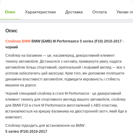
Опис
Характеристики
Доставка
Оплата
Умови п
Опис
Спойлер
BMW
BMW (БМВ) M Performance 5 series (F10) 2010-2017 -
чорний
Спойлер на багажник — це, насамперед, декоративний елемент
тюнінгу автомобіля. Дістаньтеся з натовпу, привернути увагу, надати
автомобілю більш спортивний, оригінальний і яскравий вигляд — все з
успіхом забезпечить цей аксесуар. Крім того, він допоможе поліпшити
динамічні властивості автомобіля, підвищити керованість і стійкість
машини на дорозі.
Чорний глянцевий спойлер в стилі M Performance - це декоративний
елемент тюнінгу для спортивного вигляду вашого автомобіля, спойлер
для BMW F10 в стилі M Performance виготовлений з ABS-пластику,
встановлюється на кришку багажника на двосторонній скотч, який йде в
комплекті.
Спойлер підходить для встановлення на BMW :
5 series (F10) 2010-2017