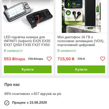
LED підсвітка номера для
Міні диктофон 16 ГБ з
INFINITI (Інфініті) EX25 EX35
голосовою активацією (VOX),
EX37 QX50 FX35 FX37 FX50
портативний цифровий
QX70 Q45
аудіорекордер, запис до 192
В наявності
В наявності
годин
553
715,50
₴/пара
₴
790 ₴/пара
795 ₴
Купити
Купити
Про нас
88% позитивних з 657 відгуків за рік
Працює з 15.06.2020