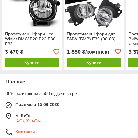
Протитуманні фари Led
Протитуманні фари для
Прот
Winjet BMW F20 F22 F30
BMW (БМВ) E39 (00-03)
BMW 
F32
комп
3 470
1 850
3 3
₴
₴/комплект
Купити
Купити
Про нас
88% позитивних з 658 відгуків за рік
Працює з 15.06.2020
м. Київ
Київ, Україна
Контакти