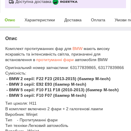
Доступна доставка
Опис
Характеристики
Доставка
Оплата
Умови п
Опис
Комплект протитуманних фар для
BMW
мають високу
яскравість та інтенсивність світла, призначені для
встановлення в
протитуманні фари
автомобіля BMW
Оригінальний номер запчастини: 63177839865, 63177839866
Сумісність:
- BMW 2 серії: F22 F23 (2013-2015) (бампер M-tech)
- BMW 3 серії: E92 E93 (бампер M-tech)
- BMW 5 серії: F10 F11 F18 (2010-2013) (бампер M-tech)
- BMW 5 серії: F10 F07 (бампер M-tech)
Тип цоколя: H11
В комплект включено 2 фари + 2 галогенові лампи
Виробник: Winjet
Тип - Протитуманні фари
Тип техніки-Легковий автомобіль
Виробник - Winjet