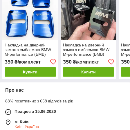
Накладка на дверний
Накладка на дверний
Накл
замок з емблемою BMW
замок з емблемою BMW
зам
M-performance (БМВ)
M-performance (БМВ)
M-pe
Комплект 4 шт - Синій
Комплект 4 шт Чорний
Комп
350
350
350
₴/комплект
₴/комплект
Металік
Купити
Купити
Про нас
88% позитивних з 658 відгуків за рік
Працює з 15.06.2020
м. Київ
Київ, Україна