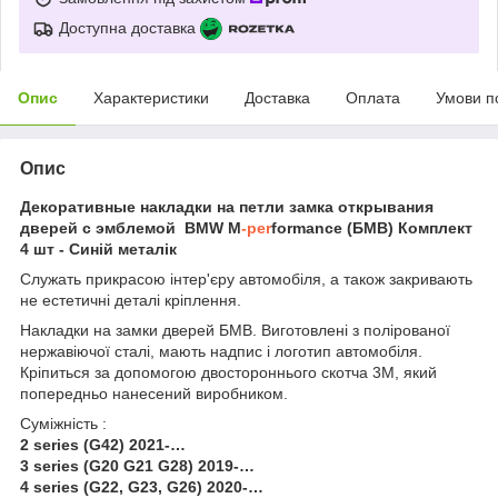
Доступна доставка
Опис
Характеристики
Доставка
Оплата
Умови п
Опис
Декоративные накладки на петли замка открывания
дверей с эмблемой BMW M
-per
formance (БМВ) Комплект
4 шт - Синій металік
Служать прикрасою інтер'єру автомобіля, а також закривають
не естетичні деталі кріплення.
Накладки на замки дверей БМВ. Виготовлені з полірованої
нержавіючої сталі, мають надпис і логотип автомобіля.
Кріпиться за допомогою двостороннього скотча 3М, який
попередньо нанесений виробником.
Суміжність :
2 series (G42) 2021-…
3 series (G20 G21 G28) 2019-…
4 series (G22, G23, G26) 2020-…