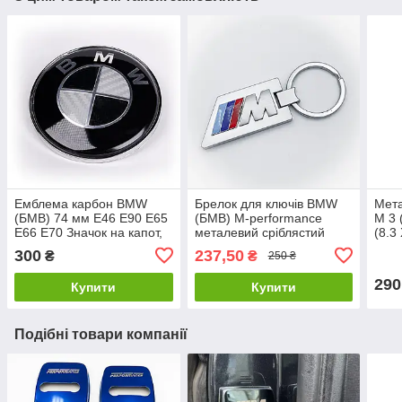
Емблема карбон BMW
Брелок для ключів BMW
Мет
(БМВ) 74 мм E46 E90 E65
(БМВ) M-performance
M 3 
E66 E70 Значок на капот,
металевий сріблястий
(8.3
багажник
зел
300
237,50
₴
₴
250 ₴
290
Купити
Купити
Подібні товари компанії