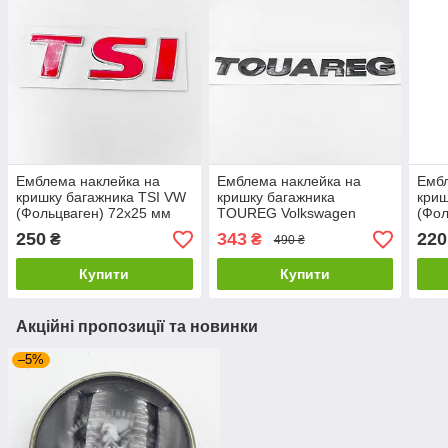
Емблема наклейка на
Емблема наклейка на
Ембл
кришку багажника TSI VW
кришку багажника
криш
(Фольцваген) 72x25 мм
TOUREG Volkswagen
(Фол
Червона
(Фольцваген) 23 x 2,3 см
Чер
250
343
220
₴
₴
490 ₴
Чорна
Купити
Купити
Акційні пропозиції та новинки
–5%