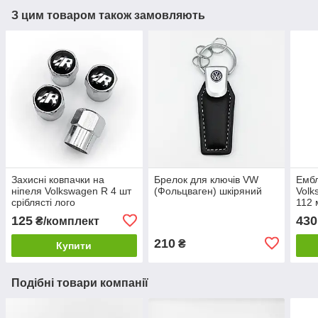
З цим товаром також замовляють
Захисні ковпачки на
Брелок для ключів VW
Емб
ніпеля Volkswagen R 4 шт
(Фольцваген) шкіряний
Volk
сріблясті лого
112 
Хро
125
430
₴/комплект
210
₴
Купити
Подібні товари компанії