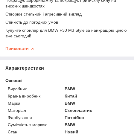
Покращує аеродинаміку та покращує притискну силу на
високих швидкостях
Створює стильний і агресивний вигляд
Стійкість до погодних умов
Купуйте спойлер для BMW F30 M3 Style за найкращою ціною
вже сьогодні!
Приховати
Характеристики
Основні
Виробник
BMW
Країна виробник
Китай
Марка
BMW
Матеріал
Склопластик
Фарбування
Потрібно
Сумісність з маркою
BMW
Стан
Новий