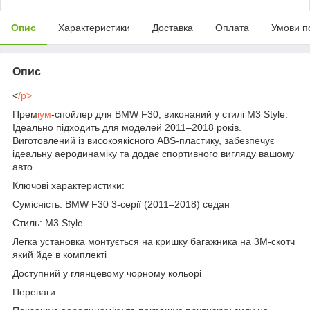
Опис
Характеристики
Доставка
Оплата
Умови п
Опис
<
/p>
Прем
іум
-спойлер для BMW F30, виконаний у стилі M3 Style.
Ідеально підходить для моделей 2011–2018 років.
Виготовлений із високоякісного ABS-пластику, забезпечує
ідеальну аеродинаміку та додає спортивного вигляду вашому
авто.
Ключові характеристики:
Сумісність: BMW F30 3-серії (2011–2018) седан
Стиль: M3 Style
Легка установка монтується на кришку багажника на 3М-скотч
який йде в комплекті
Доступний у глянцевому чорному кольорі
Переваги: