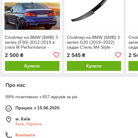
Спойлер на BMW (БМВ) 3
Спойлер на BMW (БМВ) 3
Спо
series (F30) 2012-2019 в
series G20 (2019–2022)
seri
стилі M Performance -
седан Стиль M4 Style -
седа
чорний
чорний глянець
чорн
2 500
2 545
2 5
₴
₴
Купити
Купити
Про нас
88% позитивних з 657 відгуків за рік
Працює з 15.06.2020
м. Київ
Київ, Україна
Контакти