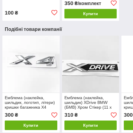
Хром
350
₴/комплект
100
₴
Купити
Подібні товари компанії
Емблема (наклейка,
Емблема (наклейка,
Ембл
шильдик, логотип, літери)
шильдик) XDrive BMW
шиль
кришки багажника X4
(БМВ) Хром Стікер (11 x
криш
BMW (БМВ) NEW Хром
1.7 см)
BMW
300
310
300
₴
₴
Купити
Купити