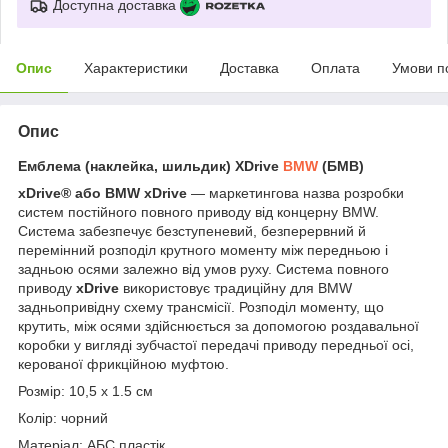
Доступна доставка
Опис
Характеристики
Доставка
Оплата
Умови п
Опис
Емблема (наклейка, шильдик) XDrive
BMW
(БМВ)
xDrive® або BMW xDrive
— маркетингова назва розробки
систем постійного повного приводу від концерну BMW.
Система забезпечує безступеневий, безперервний й
перемінний розподіл крутного моменту між передньою і
задньою осями залежно від умов руху. Система повного
приводу
xDrive
використовує традиційну для BMW
задньопривідну схему трансмісії. Розподіл моменту, що
крутить, між осями здійснюється за допомогою роздавальної
коробки у вигляді зубчастої передачі приводу передньої осі,
керованої фрикційною муфтою.
Розмір: 10,5 x 1.5 см
Колір: чорний
Матеріал: АБС пластік