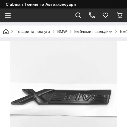
Clubman Тюнинг та Автоаксесуари
Товари та послуги
BMW
Емблеми і шильдики
Емб