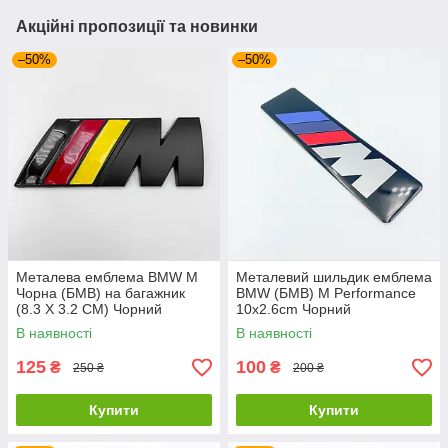
Акційні пропозиції та новинки
–50%
–50%
Металева емблема BMW M
Металевий шильдик емблема
Чорна (БМВ) на багажник
BMW (БМВ) M Performance
(8.3 X 3.2 СМ) Чорний
10x2.6cm Чорний
Жовтий Червоний
В наявності
В наявності
125
100
₴
₴
250 ₴
200 ₴
Купити
Купити