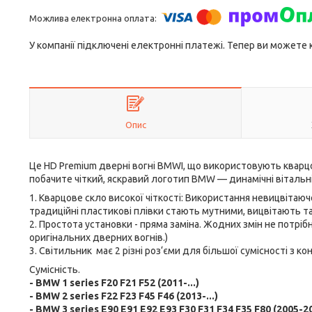
У компанії підключені електронні платежі. Тепер ви можете
Опис
Це HD Premium дверні вогні BMWI, що використовують кварцові
побачите чіткий, яскравий логотип BMW — динамічні вітальні
1. Кварцове скло високої чіткості: Використання невицвітаюч
традиційні пластикові плівки стають мутними, вицвітають 
2. Простота установки - пряма заміна. Жодних змін не потрібн
оригінальних дверних вогнів.)
3. Світильник має 2 різні роз‘єми для більшої сумісності з к
Сумісність.
- BMW 1 series F20 F21 F52 (2011-...)
- BMW 2 series F22 F23 F45 F46 (2013-...)
- BMW 3 series E90 E91 E92 E93 F30 F31 F34 F35 F80 (2005-2