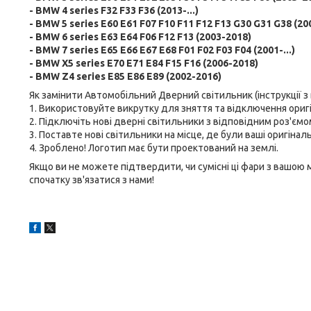
- BMW 4 series F32 F33 F36 (2013-...)
- BMW 5 series E60 E61 F07 F10 F11 F12 F13 G30 G31 G38 (200
- BMW 6 series E63 E64 F06 F12 F13 (2003-2018)
- BMW 7 series E65 E66 E67 E68 F01 F02 F03 F04 (2001-...)
- BMW X5 series E70 E71 E84 F15 F16 (2006-2018)
- BMW Z4 series E85 E86 E89 (2002-2016)
Як замінити Автомобільний Дверний світильник (інструкції з
1. Використовуйте викрутку для зняття та відключення ориг
2. Підключіть нові дверні світильники з відповідним роз'ємо
3. Поставте нові світильники на місце, де були ваші оригіналь
4. Зроблено! Логотип має бути проектований на землі.
Якщо ви не можете підтвердити, чи сумісні ці фари з вашою
спочатку зв'язатися з нами!