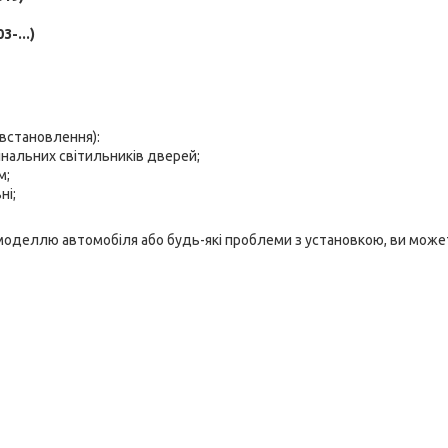
3-...)
 встановлення):
інальних світильників дверей;
м;
ні;
 моделлю автомобіля або будь-які проблеми з установкою, ви може