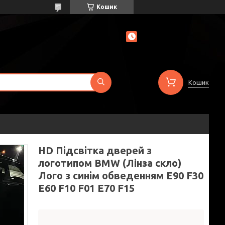
Кошик
Кошик
HD Підсвітка дверей з
логотипом BMW (Лінза скло)
Лого з синім обведенням E90 F30
E60 F10 F01 E70 F15