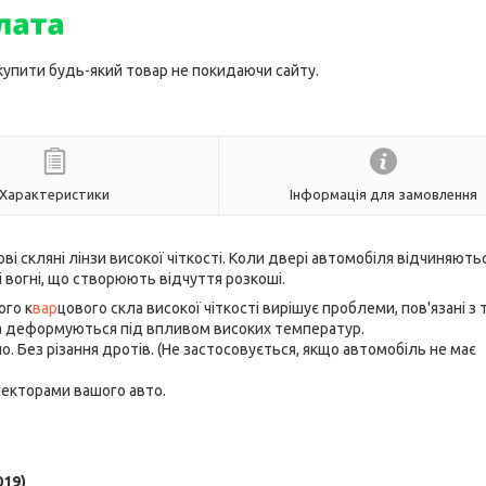
 купити будь-який товар не покидаючи сайту.
Характеристики
Інформація для замовлення
 скляні лінзи високої чіткості. Коли двері автомобіля відчиняютьс
 вогні, що створюють відчуття розкоші.
ого к
вар
цового скла високої чіткості вирішує проблеми, пов'язані з 
та деформуються під впливом високих температур.
о. Без різання дротів. (Не застосовується, якщо автомобіль не має
онекторами вашого авто.
019)