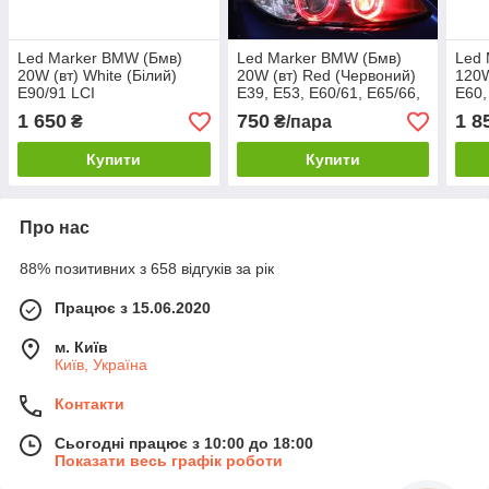
Led Marker BMW (Бмв)
Led Marker BMW (Бмв)
Led 
20W (вт) White (Білий)
20W (вт) Red (Червоний)
120W
E90/91 LCI
E39, E53, E60/61, E65/66,
E60,
E87
E81/
1 650
750
1 8
₴
₴/пара
F01/
Купити
Купити
Про нас
88% позитивних з 658 відгуків за рік
Працює з 15.06.2020
м. Київ
Київ, Україна
Контакти
Сьогодні працює з 10:00 до 18:00
Показати весь графік роботи