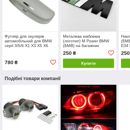
Футляр для окулярів
Металева емблема
Накл
автомобільний для BMW
(логотип) M Power BMW
(БМВ
серії 3/5/6 X1 X3 X5 X6
(БМВ) на багажник
E34 
Сірий
Чорний з зеленим Чорна
F15 
250
250
₴
(8.3 x 3.2см)
780
₴
Купити
Подібні товари компанії