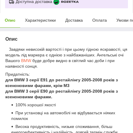
Доступна доставка
Опис
Характеристики
Доставка
Оплата
Умови п
Опис
Завдяки невисокій вартості і при цьому гідною яскравості, ця
модель лід маркера є однією з найбажаніших. Ангельські очі
Вашого
BMW
буде добре видно в світлий час доби і при
наявності сонця.
Придатність:
для BMW 3 серії E91 до рестайлінгу 2005-2008 років з
ксеноновими фарами, крім M3
для BMW 3 серії E90 до рестайлінгу 2005-2008 років з
ксеноновими фарами.
100% хорошої якості
При установці на автомобілі не відбувається ніяких
помилок
Висока продуктивність, низьке споживання, більш
енергоефективність і надійність, довгий термін служби