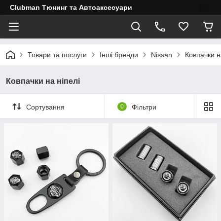
Clubman Тюнинг та Автоаксесуари
Товари та послуги
Інші бренди
Nissan
Ковпачки н
Ковпачки на ніпелі
Сортування
0
Фільтри