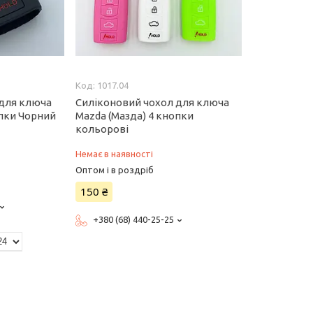
1017.04
 для ключа
Силіконовий чохол для ключа
опки Чорний
Mazda (Мазда) 4 кнопки
кольорові
Немає в наявності
Оптом і в роздріб
150 ₴
+380 (68) 440-25-25