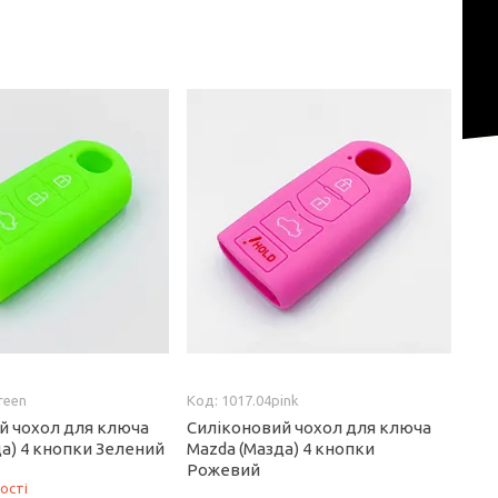
reen
1017.04pink
й чохол для ключа
Силіконовий чохол для ключа
да) 4 кнопки Зелений
Mazda (Мазда) 4 кнопки
Рожевий
ості