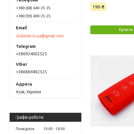
190 ₴
+380 (68) 440-25-25
+380 (93) 400-25-25
Купити
clubman.in.ua@gmail.com
+380934002525
+380684402525
Київ, Україна
Графік роботи
Понеділок
10:00
18:00