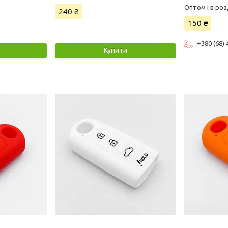
Оптом і в роз
240 ₴
150 ₴
+380 (68)
Купити