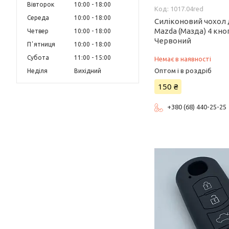
Вівторок
10:00
18:00
1017.04red
Середа
10:00
18:00
Силіконовий чохол
Mazda (Мазда) 4 кн
Четвер
10:00
18:00
Червоний
Пʼятниця
10:00
18:00
Субота
11:00
15:00
Немає в наявності
Оптом і в роздріб
Неділя
Вихідний
150 ₴
+380 (68) 440-25-25