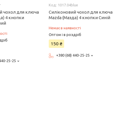
r
1017.04blue
й чохол для ключа
Силіконовий чохол для ключа
а) 4 кнопки
Mazda (Мазда) 4 кнопки Синій
вий
Немає в наявності
ості
Оптом і в роздріб
дріб
150 ₴
+380 (68) 440-25-25
 440-25-25