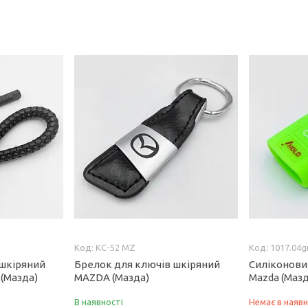
KC-52 MZ
1017.04g
 шкіряний
Брелок для ключів шкіряний
Силіконови
(Мазда)
MAZDA (Мазда)
Mazda (Маз
В наявності
Немає в наявн