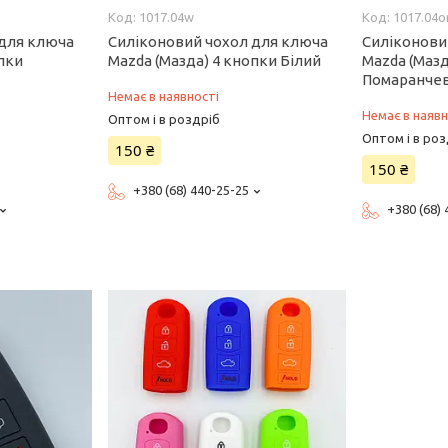
1017.04w
1017.04o
 для ключа
Силіконовий чохол для ключа
Силіконови
опки
Mazda (Мазда) 4 кнопки Білий
Mazda (Мазд
Помаранче
Немає в наявності
Немає в наявн
Оптом і в роздріб
Оптом і в роз
150 ₴
150 ₴
+380 (68) 440-25-25
+380 (68)