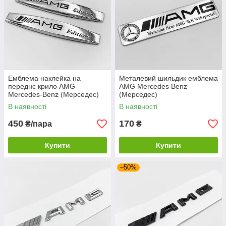
Емблема наклейка на
Металевий шильдик емблема
переднє крило AMG
AMG Mercedes Benz
Mercedes-Benz (Мерседес)
(Мерседес)
Комплект 2 шт Хром
В наявності
В наявності
450
170
₴/пара
₴
Купити
Купити
–50%