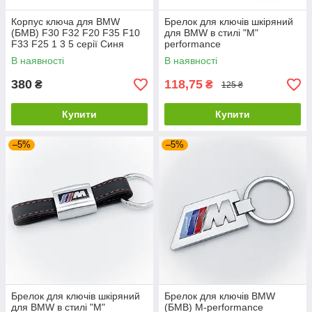
Корпус ключа для BMW
Брелок для ключів шкіряний
(БМВ) F30 F32 F20 F35 F10
для BMW в стилі "M"
F33 F25 1 3 5 серії Синя
performance
вставка (+ Емблема)
В наявності
В наявності
380
118,75
₴
₴
125 ₴
Купити
Купити
–5%
–5%
Брелок для ключів шкіряний
Брелок для ключів BMW
для BMW в стилі "M"
(БМВ) M-performance