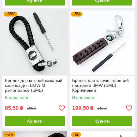
Купити
Купити
–55%
–5%
Брелок для ключей кожаный
Брелок для ключів шкіряний
косичка для BMW M-
плетений BMW (БМВ) -
performance (БМВ)
Коричневий
В наявності
В наявності
85,50
199,50
₴
₴
190 ₴
210 ₴
Купити
Купити
–5%
Топ