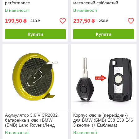
performance
металевий сріблястий
В наявності
В наявності
199,50
237,50
₴
₴
210 ₴
250 ₴
Купити
Купити
Акумулятор 3,6 V CR2032
Корпус ключа (перехідник)
батарейка в ключ BMW
для BMW (БМВ) E38 E39 E46
(БМВ) Land Rover (Ленд
3 кнопки (+ Емблема)
Ровер) Range Rover(Ренж
В наявності
В наявності
Ровер) - 90 град