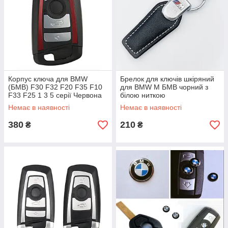
Корпус ключа для BMW
Брелок для ключів шкіряний
(БМВ) F30 F32 F20 F35 F10
для BMW M БМВ чорний з
F33 F25 1 3 5 серії Червона
білою ниткою
вставка (+ Емблема)
Немає в наявності
Немає в наявності
380
210
₴
₴