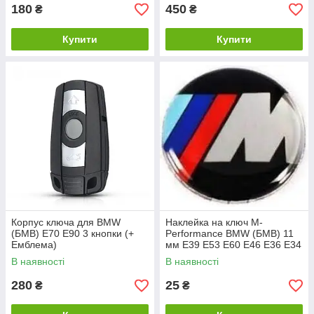
180
450
₴
₴
Купити
Купити
Корпус ключа для BMW
Наклейка на ключ M-
(БМВ) E70 E90 3 кнопки (+
Performance BMW (БМВ) 11
Емблема)
мм E39 E53 E60 E46 E36 E34
E90 E65 E66 E70
В наявності
В наявності
280
25
₴
₴