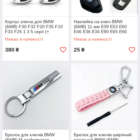
Корпус ключа для BMW
Наклейка на ключ BMW
(БМВ) F30 F32 F20 F35 F10
(БМВ) 11 мм E39 E53 E60
F33 F25 1 3 5 серії (+
E46 E36 E34 E90 E65 E66
Емблема)
E70
Немає в наявності
Немає в наявності
380
25
₴
₴
Брелок для ключів BMW
Брелок для ключів шкіряний
(БМВ) M-performance
плетений BMW (БМВ) -